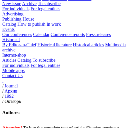
New issue
Archive
To subscribe
For individuals
For legal entities
Advertising
Publishing House
Catalog
How to publish
In work
Events
Our conferences
Calendar
Conference reports
Press-releases
Historical
By Editor-in-Chief
Historical literature
Historical articles
Multimedia
archive
Internet-shop
Articles
Catalog
To subscribe
For individuals
For legal entities
Mobile apps
Contact Us
/
Journal
/
Архив
/
1992
/
Октябрь
Authors:
Attention!
To buy the complete text of article (Russian version a