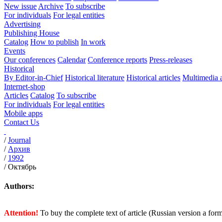
New issue
Archive
To subscribe
For individuals
For legal entities
Advertising
Publishing House
Catalog
How to publish
In work
Events
Our conferences
Calendar
Conference reports
Press-releases
Historical
By Editor-in-Chief
Historical literature
Historical articles
Multimedia 
Internet-shop
Articles
Catalog
To subscribe
For individuals
For legal entities
Mobile apps
Contact Us
/
Journal
/
Архив
/
1992
/
Октябрь
Authors:
Attention!
To buy the complete text of article (Russian version a for