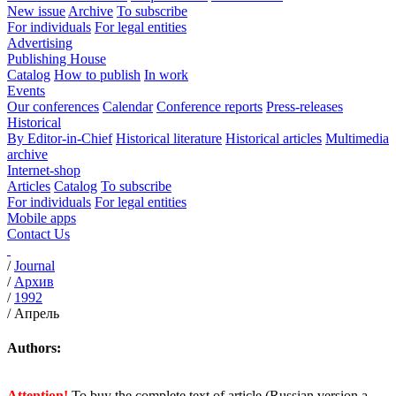
New issue
Archive
To subscribe
For individuals
For legal entities
Advertising
Publishing House
Catalog
How to publish
In work
Events
Our conferences
Calendar
Conference reports
Press-releases
Historical
By Editor-in-Chief
Historical literature
Historical articles
Multimedia
archive
Internet-shop
Articles
Catalog
To subscribe
For individuals
For legal entities
Mobile apps
Contact Us
/
Journal
/
Архив
/
1992
/
Апрель
Authors:
Attention!
To buy the complete text of article (Russian version a