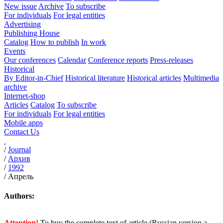
New issue
Archive
To subscribe
For individuals
For legal entities
Advertising
Publishing House
Catalog
How to publish
In work
Events
Our conferences
Calendar
Conference reports
Press-releases
Historical
By Editor-in-Chief
Historical literature
Historical articles
Multimedia
archive
Internet-shop
Articles
Catalog
To subscribe
For individuals
For legal entities
Mobile apps
Contact Us
/
Journal
/
Архив
/
1992
/
Апрель
Authors:
Attention!
To buy the complete text of article (Russian version a