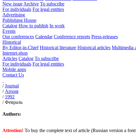
New issue
Archive
To subscribe
For individuals
For legal entities
Advertising
Publishing House
Catalog
How to publish
In work
Events
Our conferences
Calendar
Conference reports
Press-releases
Historical
By Editor-in-Chief
Historical literature
Historical articles
Multimedia 
Internet-shop
Articles
Catalog
To subscribe
For individuals
For legal entities
Mobile apps
Contact Us
/
Journal
/
Архив
/
1992
/
Февраль
Authors:
Attention!
To buy the complete text of article (Russian version a for