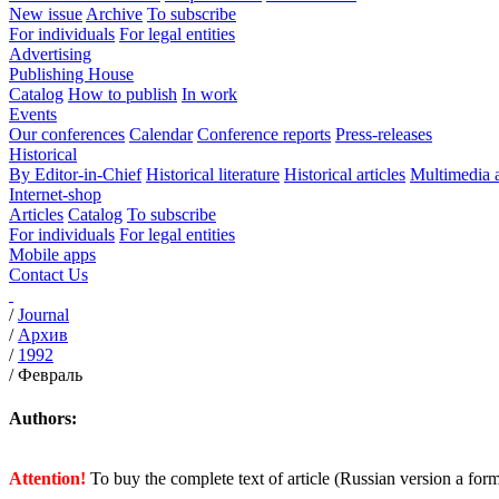
New issue
Archive
To subscribe
For individuals
For legal entities
Advertising
Publishing House
Catalog
How to publish
In work
Events
Our conferences
Calendar
Conference reports
Press-releases
Historical
By Editor-in-Chief
Historical literature
Historical articles
Multimedia 
Internet-shop
Articles
Catalog
To subscribe
For individuals
For legal entities
Mobile apps
Contact Us
/
Journal
/
Архив
/
1992
/
Февраль
Authors:
Attention!
To buy the complete text of article (Russian version a for