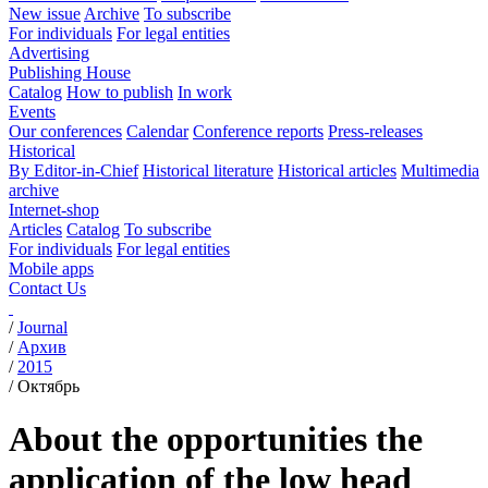
New issue
Archive
To subscribe
For individuals
For legal entities
Advertising
Publishing House
Catalog
How to publish
In work
Events
Our conferences
Calendar
Conference reports
Press-releases
Historical
By Editor-in-Chief
Historical literature
Historical articles
Multimedia
archive
Internet-shop
Articles
Catalog
To subscribe
For individuals
For legal entities
Mobile apps
Contact Us
/
Journal
/
Архив
/
2015
/
Октябрь
About the opportunities the
application of the low head