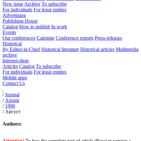
New issue
Archive
To subscribe
For individuals
For legal entities
Advertising
Publishing House
Catalog
How to publish
In work
Events
Our conferences
Calendar
Conference reports
Press-releases
Historical
By Editor-in-Chief
Historical literature
Historical articles
Multimedia
archive
Internet-shop
Articles
Catalog
To subscribe
For individuals
For legal entities
Mobile apps
Contact Us
/
Journal
/
Архив
/
1996
/
Август
Authors:
Attention!
To buy the complete text of article (Russian version a