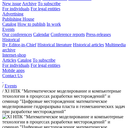
New issue
Archive
To subscribe
For individuals
For legal entities
Advertising
Publishing House
Catalog
How to publish
In work
Events
Our conferences
Calendar
Conference reports
Press-releases
Historical
By Editor-in-Chief
Historical literature
Historical articles
Multimedia
archive
Internet-shop
Articles
Catalog
To subscribe
For individuals
For legal entities
Mobile apps
Contact Us
/
Events
/
XI НПК "Математическое моделирование и компьютерные
технологии в процессах разработки месторождений" и
семинар "Цифровые месторождения: математическое
моделирование гидроразрыва пласта и геомеханических задач
при разработке месторождений"