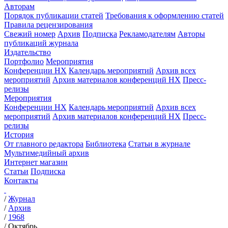
Авторам
Порядок публикации статей
Требования к оформлению статей
Правила рецензирования
Свежий номер
Архив
Подписка
Рекламодателям
Авторы
публикаций журнала
Издательство
Портфолио
Мероприятия
Конференции НХ
Календарь мероприятий
Архив всех
мероприятий
Архив материалов конференций НХ
Пресс-
релизы
Мероприятия
Конференции НХ
Календарь мероприятий
Архив всех
мероприятий
Архив материалов конференций НХ
Пресс-
релизы
История
От главного редактора
Библиотека
Статьи в журнале
Мультимедийный архив
Интернет магазин
Статьи
Подписка
Контакты
/
Журнал
/
Архив
/
1968
/
Октябрь