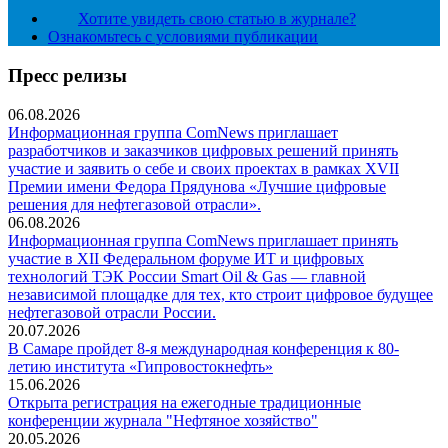
Хотите увидеть свою статью в журнале?
Ознакомьтесь с условиями публикации
Пресс релизы
06.08.2026
Информационная группа ComNews приглашает
разработчиков и заказчиков цифровых решений принять
участие и заявить о себе и своих проектах в рамках XVII
Премии имени Федора Прядунова «Лучшие цифровые
решения для нефтегазовой отрасли».
06.08.2026
Информационная группа ComNews приглашает принять
участие в XII Федеральном форуме ИТ и цифровых
технологий ТЭК России Smart Oil & Gas — главной
независимой площадке для тех, кто строит цифровое будущее
нефтегазовой отрасли России.
20.07.2026
В Самаре пройдет 8-я международная конференция к 80-
летию института «Гипровостокнефть»
15.06.2026
Открыта регистрация на ежегодные традиционные
конференции журнала "Нефтяное хозяйство"
20.05.2026