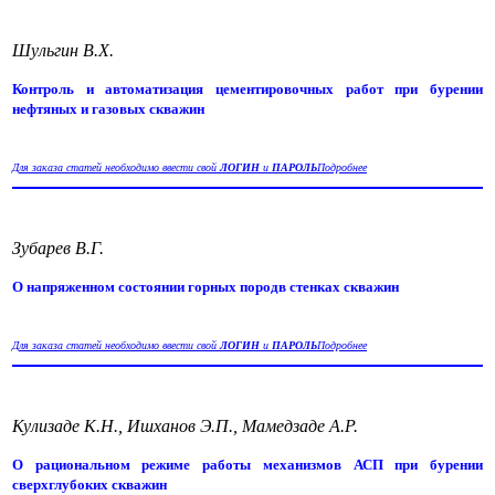
Шульгин В.Х.
Контроль и автоматизация цементировочных работ при бурении
нефтяных и газовых скважин
Для заказа статей необходимо ввести свой
ЛОГИН
и
ПАРОЛЬ
Подробнее
Зубарев В.Г.
О напряженном состоянии горных породв стенках скважин
Для заказа статей необходимо ввести свой
ЛОГИН
и
ПАРОЛЬ
Подробнее
Кулизаде К.Н., Ишханов Э.П., Мамедзаде А.Р.
О рациональном режиме работы механизмов АСП при бурении
сверхглубоких скважин