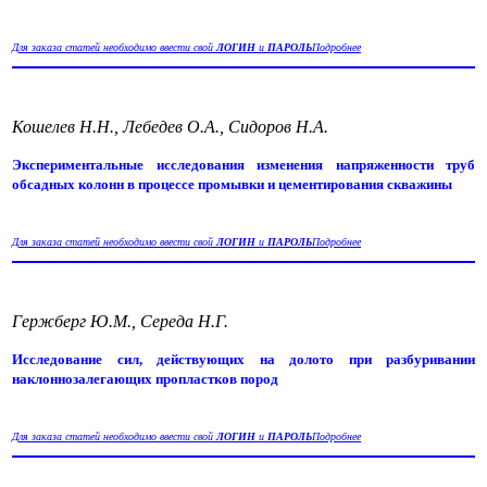
Для заказа статей необходимо ввести свой
ЛОГИН
и
ПАРОЛЬ
Подробнее
Кошелев Н.Н., Лебедев О.А., Сидоров Н.А.
Экспериментальные исследования изменения напряженности труб
обсадных колонн в процессе промывки и цементирования скважины
Для заказа статей необходимо ввести свой
ЛОГИН
и
ПАРОЛЬ
Подробнее
Гержберг Ю.М., Середа Н.Г.
Исследование сил, действующих на долото при разбуривании
наклоннозалегающих пропластков пород
Для заказа статей необходимо ввести свой
ЛОГИН
и
ПАРОЛЬ
Подробнее