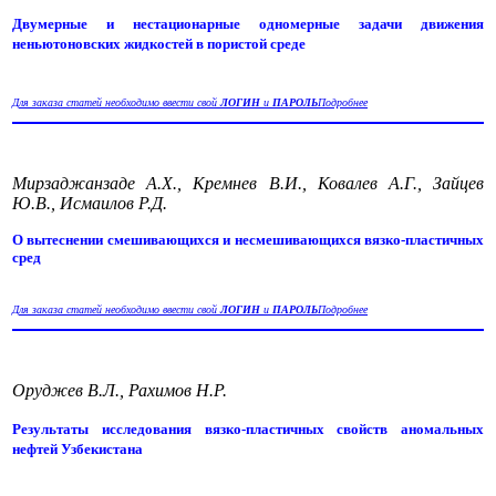
Двумерные и нестационарные одномерные задачи движения
неньютоновских жидкостей в пористой среде
Для заказа статей необходимо ввести свой
ЛОГИН
и
ПАРОЛЬ
Подробнее
Мирзаджанзаде А.Х., Кремнев В.И., Ковалев А.Г., Зайцев
Ю.В., Исмаилов Р.Д.
О вытеснении смешивающихся и несмешивающихся вязко-пластичных
сред
Для заказа статей необходимо ввести свой
ЛОГИН
и
ПАРОЛЬ
Подробнее
Оруджев В.Л., Рахимов Н.Р.
Результаты исследования вязко-пластичных свойств аномальных
нефтей Узбекистана