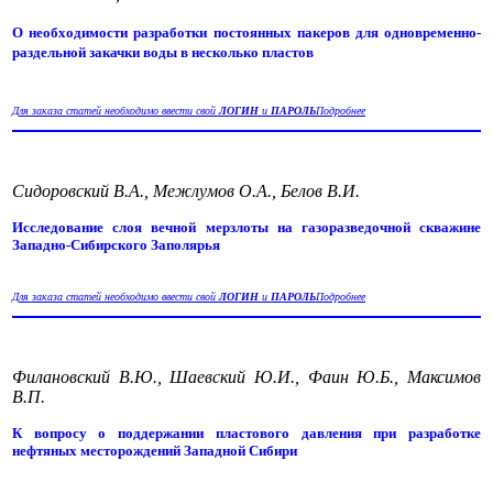
О необходимости разработки постоянных пакеров для одновременно-
раздельной закачки воды в несколько пластов
Для заказа статей необходимо ввести свой
ЛОГИН
и
ПАРОЛЬ
Подробнее
Сидоровский В.А., Межлумов О.А., Белов В.И.
Исследование слоя вечной мерзлоты на газоразведочной скважине
Западно-Сибирского Заполярья
Для заказа статей необходимо ввести свой
ЛОГИН
и
ПАРОЛЬ
Подробнее
Филановский В.Ю., Шаевский Ю.И., Фаин Ю.Б., Максимов
В.П.
К вопросу о поддержании пластового давления при разработке
нефтяных месторождений Западной Сибири