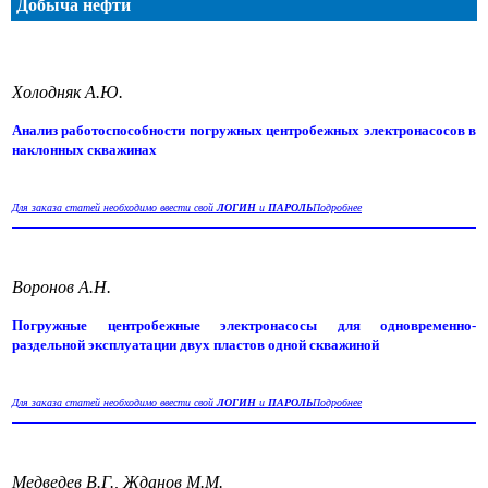
Добыча нефти
Холодняк А.Ю.
Анализ работоспособности погружных центробежных электронасосов в
наклонных скважинах
Для заказа статей необходимо ввести свой
ЛОГИН
и
ПАРОЛЬ
Подробнее
Воронов А.Н.
Погружные центробежные электронасосы для одновременно-
раздельной эксплуатации двух пластов одной скважиной
Для заказа статей необходимо ввести свой
ЛОГИН
и
ПАРОЛЬ
Подробнее
Медведев В.Г., Жданов М.М.