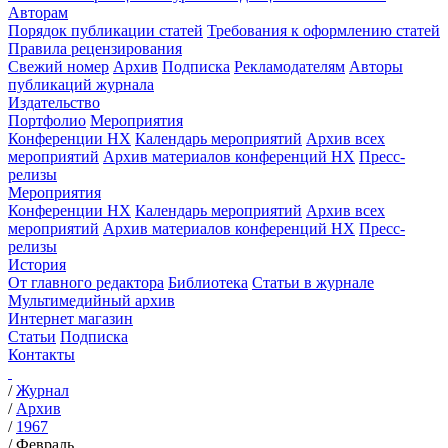
Авторам
Порядок публикации статей
Требования к оформлению статей
Правила рецензирования
Свежий номер
Архив
Подписка
Рекламодателям
Авторы
публикаций журнала
Издательство
Портфолио
Мероприятия
Конференции НХ
Календарь мероприятий
Архив всех
мероприятий
Архив материалов конференций НХ
Пресс-
релизы
Мероприятия
Конференции НХ
Календарь мероприятий
Архив всех
мероприятий
Архив материалов конференций НХ
Пресс-
релизы
История
От главного редактора
Библиотека
Статьи в журнале
Мультимедийный архив
Интернет магазин
Статьи
Подписка
Контакты
/
Журнал
/
Архив
/
1967
/
Февраль