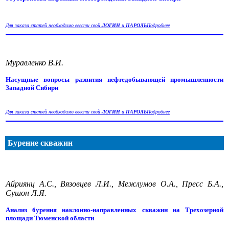
Для заказа статей необходимо ввести свой
ЛОГИН
и
ПАРОЛЬ
Подробнее
Муравленко В.И.
Насущные вопросы развития нефтедобывающей промышленности
Западной Сибири
Для заказа статей необходимо ввести свой
ЛОГИН
и
ПАРОЛЬ
Подробнее
Бурение скважин
Айриянц А.С., Вязовцев Л.И., Межлумов О.А., Пресс Б.А.,
Сушон Л.Я.
Анализ бурения наклонно-направленных скважин на Трехозерной
площади Тюменской области