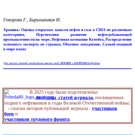
Говорова Г., Барышников И.
Хроника: Оценка открытых запасов нефти и газа в США по различным
категориям, Перспектива развития нефтедобывающей
промышленности на море, Нефтяная компания Кувейта, Распределение
основного экспорта по странам, Обычное заводнение, Самый мощный
в мире плаву
Для заказа статей необходимо ввести свой
ЛОГИН
и
ПАРОЛЬ
Подробнее
В 2025 году были подготовлены:
-
подборка статей журнала,
посвященных
подвигу нефтяников в годы Великой Отечественной войны;
-
списки авторов публикаций журнала -
участников
боев
и
участников трудового фронта
.