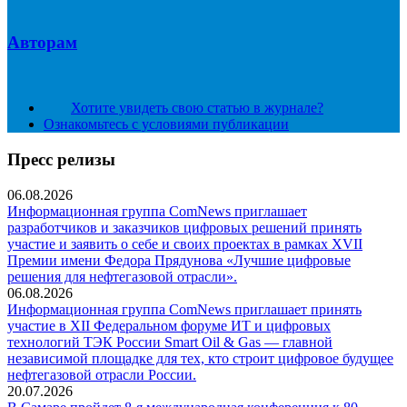
Авторам
Хотите увидеть свою статью в журнале?
Ознакомьтесь с условиями публикации
Пресс релизы
06.08.2026
Информационная группа ComNews приглашает
разработчиков и заказчиков цифровых решений принять
участие и заявить о себе и своих проектах в рамках XVII
Премии имени Федора Прядунова «Лучшие цифровые
решения для нефтегазовой отрасли».
06.08.2026
Информационная группа ComNews приглашает принять
участие в XII Федеральном форуме ИТ и цифровых
технологий ТЭК России Smart Oil & Gas — главной
независимой площадке для тех, кто строит цифровое будущее
нефтегазовой отрасли России.
20.07.2026