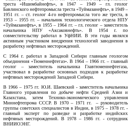
треста «Ишимбайнефть», в 1947 – 1949 – гл. геолог
Бавлинского нефтепромысла треста «Туймазанефть», в 1949 –
1951 гг. – ст. геолог 4-го нефтепромысла того же треста, в
1953 – 1955 гг. – начальник технологического отдела НПУ
«Туймазанефть», в 1955 – 1964 гг. – гл. геолог – заместитель
начальника НПУ «Аксаковнефть». В 1954 г. по
совместительству работал в УфНИИ. В эти годы являлся
активным участником внедрения технологий заводнения в
разработку нефтяных месторождений.
С 1964 г. работал в Западной Сибири главным геологом
объединения «Тюменнефтегаз». В 1964 – 1966 гг. – главный
геолог – заместитель начальника Главтюменнефтегаза,
участвовал в разработке основных подходов к разработке
нефтяных месторождений Западной Сибири.
В 1966 – 1975 гг. Ю.И. Шаевский - заместитель начальника
Главного управления по добыче нефти Средней Азии и
Казахстана, затем Технико-экономического управления
Миннефтепрома СССР. В 1970 – 1971 гг. – руководитель
группы советских специалистов в Индии, в 1975 – 1978 гг. -
главный эксперт по разведке и разработке индийских
нефтяных месторождений. В 1978 – 1986 гг. - сотрудник
ВНИИОЭНГ.