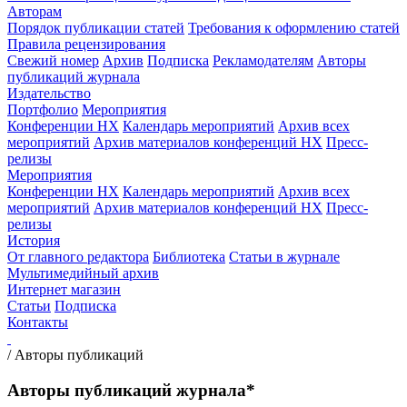
Авторам
Порядок публикации статей
Требования к оформлению статей
Правила рецензирования
Свежий номер
Архив
Подписка
Рекламодателям
Авторы
публикаций журнала
Издательство
Портфолио
Мероприятия
Конференции НХ
Календарь мероприятий
Архив всех
мероприятий
Архив материалов конференций НХ
Пресс-
релизы
Мероприятия
Конференции НХ
Календарь мероприятий
Архив всех
мероприятий
Архив материалов конференций НХ
Пресс-
релизы
История
От главного редактора
Библиотека
Статьи в журнале
Мультимедийный архив
Интернет магазин
Статьи
Подписка
Контакты
/
Авторы публикаций
Авторы публикаций журнала*