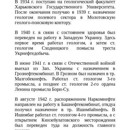
В 1934 г. поступаю на геологический факультет
Харьковского Государственного Университета.
После окончания получаю в 1939 г. назначение
геологом полевого сектора в Молотовскую
геолого-поисковую контору.
В 1940 г. в связи с состоянием здоровья был
переведен на работу в Западную Украину. Здесь
первое время работал геологом, а затем ст.
геологом Сходницкого помысла треста
Укрнефтедобыча.
В июне 1941 г. в связи с Отечественной войной
выехал из Зап. Украины с назначением в
Грознефтекомбинат. В Грозном был назначен в тр.
Малгобекнефть. Работал ст. геологом 3-го
промысла, а позднее ст. геологом 2-го ордена
Ленина промысла Бори-Су.
В августе 1942 г. распоряжением Наркомнефти
направлен на работу в Башнефтекомбинат, откдуа
получил назначение в тр. Ишимбайнефть. В
Ишимбае работал ст. геологом 4-го промысла, а с
открытием Кинзебулатовского месторождения
был переведен туда на должность главного