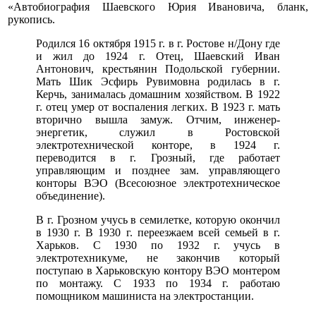
«Автобиография Шаевского Юрия Ивановича, бланк,
рукопись.
Родился 16 октября 1915 г. в г. Ростове н/Дону где
и жил до 1924 г. Отец, Шаевский Иван
Антонович, крестьянин Подольской губернии.
Мать Шик Эсфирь Рувимовна родилась в г.
Керчь, занималась домашним хозяйством. В 1922
г. отец умер от воспаления легких. В 1923 г. мать
вторично вышла замуж. Отчим, инженер-
энергетик, служил в Ростовской
электротехнической конторе, в 1924 г.
переводится в г. Грозный, где работает
управляющим и позднее зам. управляющего
конторы ВЭО (Всесоюзное электротехническое
объединение).
В г. Грозном учусь в семилетке, которую окончил
в 1930 г. В 1930 г. переезжаем всей семьей в г.
Харьков. С 1930 по 1932 г. учусь в
электротехникуме, не закончив который
поступаю в Харьковскую контору ВЭО монтером
по монтажу. С 1933 по 1934 г. работаю
помощником машиниста на электростанции.