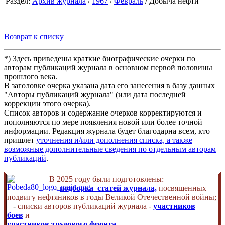
Раздел:
Архив журнала
/
1967
/
Февраль
/ Добыча нефти
Возврат к списку
*) Здесь приведены краткие биографические очерки по
авторам публикаций журнала в основном первой половины
прошлого века.
В заголовке очерка указана дата его занесения в базу данных
"Авторы публикаций журнала" (или дата последней
коррекции этого очерка).
Список авторов и содержание очерков корректируются и
пополняются по мере появления новой или более точной
информации. Редакция журнала будет благодарна всем, кто
пришлет
уточнения и/или дополнения списка, а также
возможные дополнительные сведения по отдельным авторам
публикаций
.
В 2025 году были подготовлены:
-
подборка статей журнала,
посвященных
подвигу нефтяников в годы Великой Отечественной войны;
-
списки авторов публикаций журнала -
участников
боев
и
участников трудового фронта
.