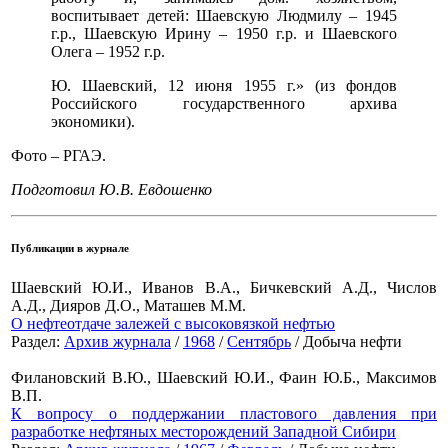
воспитывает детей: Шаевскую Людмилу – 1945
г.р., Шаевскую Ирину – 1950 г.р. и Шаевского
Олега – 1952 г.р.
Ю. Шаевский, 12 июня 1955 г.» (из фондов
Российского государственного архива
экономики).
Фото – РГАЭ.
Подготовил Ю.В. Евдошенко
Публикации в журнале
Шаевский Ю.И., Иванов В.А., Бичкевский А.Д., Числов
А.Д., Дияров Д.О., Маташев М.М.
О нефтеотдаче залежей с высоковязкой нефтью
Раздел:
Архив журнала
/
1968
/
Сентябрь
/ Добыча нефти
Филановский В.Ю., Шаевский Ю.И., Фаин Ю.Б., Максимов
В.П.
К вопросу о поддержании пластового давления при
разработке нефтяных месторождений Западной Сибири