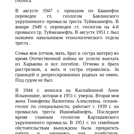
геолога.
В августе 1947 г. приказом по Башнефти
переведен гл. геологом Бавлинского
укрупненного промысла треста Туймазанефть. В
январе 1949 г. переведен ст. геологом на 4-й
промысел тр. Туймазанефть. В августе 1951 г. был
назначен начальником технологического отдела
треста .
Семья моя (отчим, мать, брат и сестра матери) во
время Отечественной войны не успели выехать
из Харькова и все погибли. Отчима и брата
расстреляли, а мать и сестра отравились. За
границей и репрессированных родных не имею.
Под судом не был.
В 1944 г. женился на Каспайниной Анне
Ильинишне, которая в 1951 г. умерла. Вторая моя
жена Тимофеева Валентина Алексеевна, техник-
геолог по специальности, работает с 1939 г. на
промыслах треста Ишимбайнефть. Последнее
время главным геологом Карташевского
укрупненного промысла. В 1951 г. по семейным
обстоятельствам вынуждена была прекратить
работу и, занимаясь дом. хозяйством,