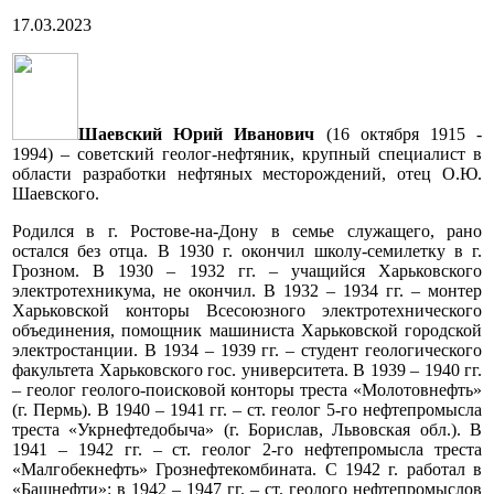
17.03.2023
Шаевский Юрий Иванович
(16 октября 1915 -
1994) – советский геолог-нефтяник, крупный специалист в
области разработки нефтяных месторождений, отец О.Ю.
Шаевского.
Родился в г. Ростове-на-Дону в семье служащего, рано
остался без отца. В 1930 г. окончил школу-семилетку в г.
Грозном. В 1930 – 1932 гг. – учащийся Харьковского
электротехникума, не окончил. В 1932 – 1934 гг. – монтер
Харьковской конторы Всесоюзного электротехнического
объединения, помощник машиниста Харьковской городской
электростанции. В 1934 – 1939 гг. – студент геологического
факультета Харьковского гос. университета. В 1939 – 1940 гг.
– геолог геолого-поисковой конторы треста «Молотовнефть»
(г. Пермь). В 1940 – 1941 гг. – ст. геолог 5-го нефтепромысла
треста «Укрнефтедобыча» (г. Борислав, Львовская обл.). В
1941 – 1942 гг. – ст. геолог 2-го нефтепромысла треста
«Малгобекнефть» Грознефтекомбината. С 1942 г. работал в
«Башнефти»: в 1942 – 1947 гг. – ст. геолого нефтепромыслов