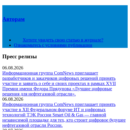
Авторам
Хотите увидеть свою статью в журнале?
Ознакомьтесь с условиями публикации
Пресс релизы
06.08.2026
Информационная группа ComNews приглашает
разработчиков и заказчиков цифровых решений принять
участие и заявить о себе и своих проектах в рамках XVII
Премии имени Федора Прядунова «Лучшие цифровые
решения для нефтегазовой отрасли».
06.08.2026
Информационная группа ComNews приглашает принять
участие в XII Федеральном форуме ИТ и цифровых
технологий ТЭК России Smart Oil & Gas — главной
независимой площадке для тех, кто строит цифровое будущее
нефтегазовой отрасли России.