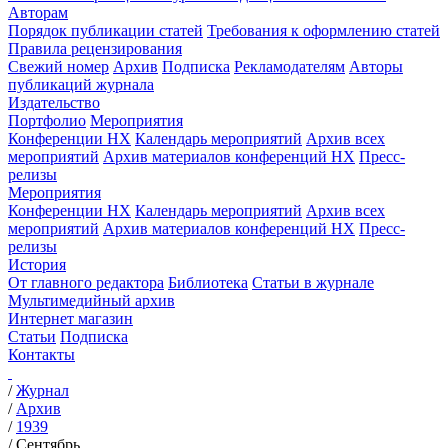
Авторам
Порядок публикации статей
Требования к оформлению статей
Правила рецензирования
Свежий номер
Архив
Подписка
Рекламодателям
Авторы
публикаций журнала
Издательство
Портфолио
Мероприятия
Конференции НХ
Календарь мероприятий
Архив всех
мероприятий
Архив материалов конференций НХ
Пресс-
релизы
Мероприятия
Конференции НХ
Календарь мероприятий
Архив всех
мероприятий
Архив материалов конференций НХ
Пресс-
релизы
История
От главного редактора
Библиотека
Статьи в журнале
Мультимедийный архив
Интернет магазин
Статьи
Подписка
Контакты
/
Журнал
/
Архив
/
1939
/
Сентябрь