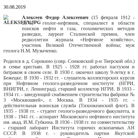
30.08.2019
Алексеев Федор Алексеевич
(15 февраля 1912 -
1978) - геолог-нефтяник, специалист в области
поисков нефти и газа, геохимических методов
разведки, лауреат Сталинской премии, член
редколлегии журнала «Нефтяное хозяйство»,
участник Великой Отечественной войны; муж
геолога Н.М. Музыченко.
Родился в д. Сорокино (совр. Сонковский р-н Тверской обл.)
в семье крестьян. В 1925 - 1928 гг. работал пастухом и
батраком в своем селе. В 1930 г. окончил школу 9-летку в г.
Бежецке. В 1930 - 1932 гг. - слушатель коллекторских курсов
при Нефтяном геолого-разведочном институте (НГРИ,
ВНИГРИ, г. Ленинград), старший коллектор НГРИ. В 1933 -
1934 гг. - заведующий снабжением строительства фабрики №
3 «Москвошвей», г. Москва. В 1934 - 1935 гг. -
действительная воинская служба (Тихоокеанский флот). В
1935 - 1938 гг. - студент геолого-разведочного факультета, в
1938 - 1941 гг. - аспирант Московского нефтяного института
им. акад. И.М. Губкина. В 1936 - 1938 гг. по совместительству
- старший лаборант Института горючих ископаемых АН
СССР. В 1938 г. - руководитель партии Якутской