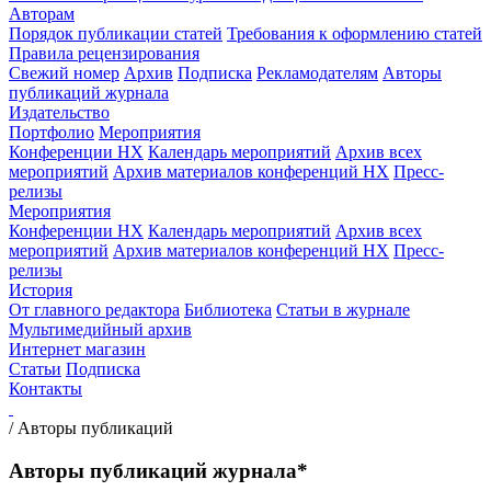
Авторам
Порядок публикации статей
Требования к оформлению статей
Правила рецензирования
Свежий номер
Архив
Подписка
Рекламодателям
Авторы
публикаций журнала
Издательство
Портфолио
Мероприятия
Конференции НХ
Календарь мероприятий
Архив всех
мероприятий
Архив материалов конференций НХ
Пресс-
релизы
Мероприятия
Конференции НХ
Календарь мероприятий
Архив всех
мероприятий
Архив материалов конференций НХ
Пресс-
релизы
История
От главного редактора
Библиотека
Статьи в журнале
Мультимедийный архив
Интернет магазин
Статьи
Подписка
Контакты
/
Авторы публикаций
Авторы публикаций журнала*