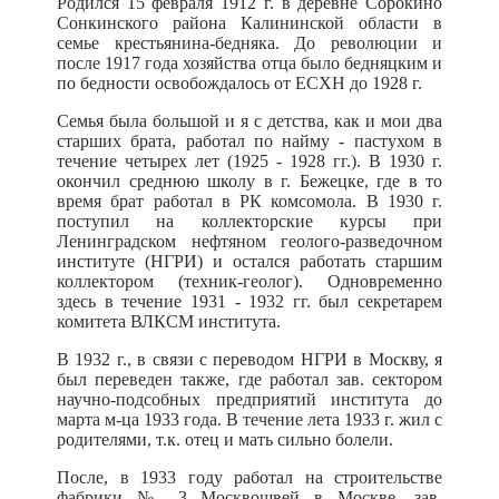
Родился 15 февраля 1912 г. в деревне Сорокино
Сонкинского района Калининской области в
семье крестьянина-бедняка. До революции и
после 1917 года хозяйства отца было бедняцким и
по бедности освобождалось от ЕСХН до 1928 г.
Семья была большой и я с детства, как и мои два
старших брата, работал по найму - пастухом в
течение четырех лет (1925 - 1928 гг.). В 1930 г.
окончил среднюю школу в г. Бежецке, где в то
время брат работал в РК комсомола. В 1930 г.
поступил на коллекторские курсы при
Ленинградском нефтяном геолого-разведочном
институте (НГРИ) и остался работать старшим
коллектором (техник-геолог). Одновременно
здесь в течение 1931 - 1932 гг. был секретарем
комитета ВЛКСМ института.
В 1932 г., в связи с переводом НГРИ в Москву, я
был переведен также, где работал зав. сектором
научно-подсобных предприятий института до
марта м-ца 1933 года. В течение лета 1933 г. жил с
родителями, т.к. отец и мать сильно болели.
После, в 1933 году работал на строительстве
фабрики № 3 Москвошвей в Москве, зав.