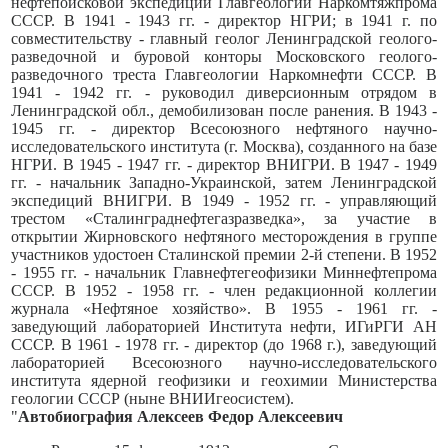
нефтепоисковой экспедиции Главгеологии Наркомтяжпрома
СССР. В 1941 - 1943 гг. - директор НГРИ; в 1941 г. по
совместительству - главный геолог Ленинградской геолого-
разведочной и буровой конторы Московского геолого-
разведочного треста Главгеологии Наркомнефти СССР. В
1941 - 1942 гг. - руководил диверсионным отрядом в
Ленинградской обл., демобилизован после ранения. В 1943 -
1945 гг. - директор Всесоюзного нефтяного научно-
исследовательского института (г. Москва), созданного на базе
НГРИ. В 1945 - 1947 гг. - директор ВНИГРИ. В 1947 - 1949
гг. - начальник Западно-Украинской, затем Ленинградской
экспедиций ВНИГРИ. В 1949 - 1952 гг. - управляющий
трестом «Сталинграднефтегазразведка», за участие в
открытии Жирновского нефтяного месторождения в группе
участников удостоен Сталинской премии 2-й степени. В 1952
- 1955 гг. - начальник Главнефтегеофизики Миннефтепрома
СССР. В 1952 - 1958 гг. - член редакционной коллегии
журнала «Нефтяное хозяйство». В 1955 - 1961 гг. -
заведующий лабораторией Института нефти, ИГиРГИ АН
СССР. В 1961 - 1978 гг. - директор (до 1968 г.), заведующий
лабораторией Всесоюзного научно-исследовательского
института ядерной геофизики и геохимии Министерства
геологии СССР (ныне ВНИИгеосистем).
"
Автобиография Алексеев Федор Алексеевич