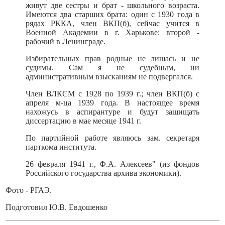
живут две сестры и брат - школьного возраста.
Имеются два старших брата: один с 1930 года в
рядах РККА, член ВКП(б), сейчас учится в
Военной Академии в г. Харькове: второй -
рабочий в Ленинграде.
Избирательных прав родные не лишась и не
судимы. Сам я не судебным, ни
административным взысканиям не подвергался.
Член ВЛКСМ с 1928 по 1939 г.; член ВКП(б) с
апреля м-ца 1939 года. В настоящее время
нахожусь в аспирантуре и будут защищать
диссертацию в мае месяце 1941 г.
По партийной работе являюсь зам. секретаря
парткома института.
26 февраля 1941 г., Ф.А. Алексеев" (из фондов
Российского государства архива экономики).
Фото - РГАЭ.
Подготовил Ю.В. Евдошенко