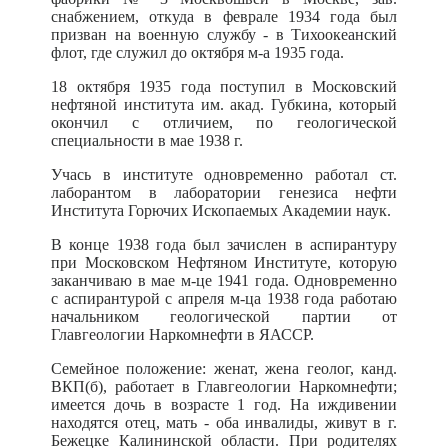
снабжением, откуда в феврале 1934 года был
призван на военную службу - в Тихоокеанский
флот, где служил до октября м-а 1935 года.
18 октября 1935 года поступил в Московский
нефтяной института им. акад. Губкина, который
окончил с отличием, по геологической
специальности в мае 1938 г.
Учась в институте одновременно работал ст.
лаборантом в лаборатории генезиса нефти
Института Горючих Ископаемых Академии наук.
В конце 1938 года был зачислен в аспирантуру
при Московском Нефтяном Институте, которую
заканчиваю в мае м-це 1941 года. Одновременно
с аспирантурой с апреля м-ца 1938 года работаю
начальником геологической партии от
Главгеологии Наркомнефти в ЯАССР.
Семейное положение: женат, жена геолог, канд.
ВКП(б), работает в Главгеологии Наркомнефти;
имеется дочь в возрасте 1 год. На иждивении
находятся отец, мать - оба инвалиды, живут в г.
Бежецке Калининской области. При родителях