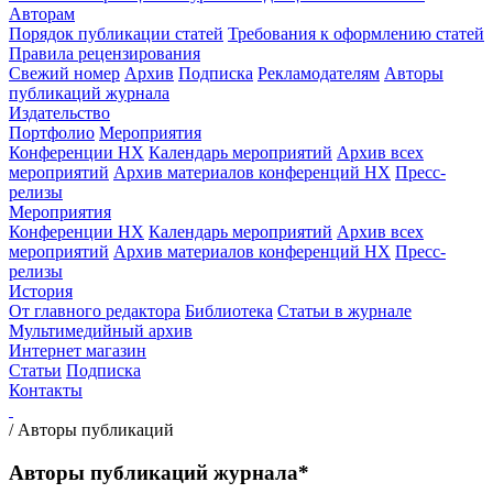
Авторам
Порядок публикации статей
Требования к оформлению статей
Правила рецензирования
Свежий номер
Архив
Подписка
Рекламодателям
Авторы
публикаций журнала
Издательство
Портфолио
Мероприятия
Конференции НХ
Календарь мероприятий
Архив всех
мероприятий
Архив материалов конференций НХ
Пресс-
релизы
Мероприятия
Конференции НХ
Календарь мероприятий
Архив всех
мероприятий
Архив материалов конференций НХ
Пресс-
релизы
История
От главного редактора
Библиотека
Статьи в журнале
Мультимедийный архив
Интернет магазин
Статьи
Подписка
Контакты
/
Авторы публикаций
Авторы публикаций журнала*