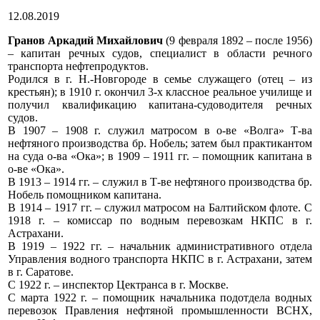
12.08.2019
Гранов Аркадий Михайлович
(9 февраля 1892 – после 1956)
– капитан речных судов, специалист в области речного
транспорта нефтепродуктов.
Родился в г. Н.-Новгороде в семье служащего (отец – из
крестьян); в 1910 г. окончил 3-х классное реальное училище и
получил квалификацию капитана-судоводителя речных
судов.
В 1907 – 1908 г. служил матросом в о-ве «Волга» Т-ва
нефтяного производства бр. Нобель; затем был практикантом
на суда о-ва «Ока»; в 1909 – 1911 гг. – помощник капитана в
о-ве «Ока».
В 1913 – 1914 гг. – служил в Т-ве нефтяного производства бр.
Нобель помощником капитана.
В 1914 – 1917 гг. – служил матросом на Балтийском флоте. С
1918 г. – комиссар по водным перевозкам НКПС в г.
Астрахани.
В 1919 – 1922 гг. – начальник административного отдела
Управления водного транспорта НКПС в г. Астрахани, затем
в г. Саратове.
С 1922 г. – инспектор Цектранса в г. Москве.
С марта 1922 г. – помощник начальника подотдела водных
перевозок Правления нефтяной промышленности ВСНХ,