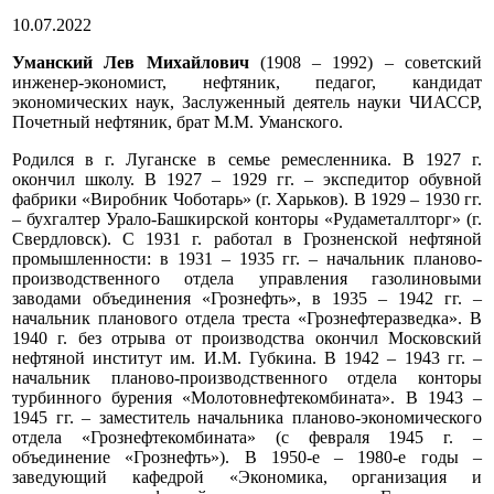
10.07.2022
Уманский Лев Михайлович
(1908 – 1992) – советский
инженер-экономист, нефтяник, педагог, кандидат
экономических наук, Заслуженный деятель науки ЧИАССР,
Почетный нефтяник, брат М.М. Уманского.
Родился в г. Луганске в семье ремесленника. В 1927 г.
окончил школу. В 1927 – 1929 гг. – экспедитор обувной
фабрики «Виробник Чоботарь» (г. Харьков). В 1929 – 1930 гг.
– бухгалтер Урало-Башкирской конторы «Рудаметаллторг» (г.
Свердловск). С 1931 г. работал в Грозненской нефтяной
промышленности: в 1931 – 1935 гг. – начальник планово-
производственного отдела управления газолиновыми
заводами объединения «Грознефть», в 1935 – 1942 гг. –
начальник планового отдела треста «Грознефтеразведка». В
1940 г. без отрыва от производства окончил Московский
нефтяной институт им. И.М. Губкина. В 1942 – 1943 гг. –
начальник планово-производственного отдела конторы
турбинного бурения «Молотовнефтекомбината». В 1943 –
1945 гг. – заместитель начальника планово-экономического
отдела «Грознефтекомбината» (с февраля 1945 г. –
объединение «Грознефть»). В 1950-е – 1980-е годы –
заведующий кафедрой «Экономика, организация и