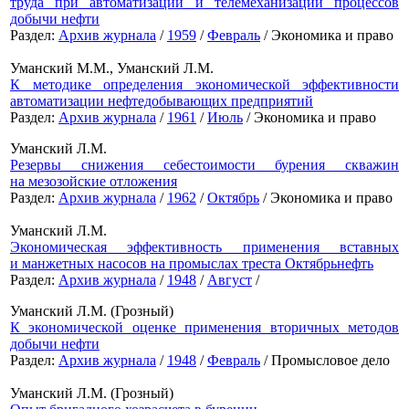
труда при автоматизации и телемеханизации процессов
добычи нефти
Раздел:
Архив журнала
/
1959
/
Февраль
/ Экономика и право
Уманский М.М., Уманский Л.М.
К методике определения экономической эффективности
автоматизации нефтедобывающих предприятий
Раздел:
Архив журнала
/
1961
/
Июль
/ Экономика и право
Уманский Л.М.
Резервы снижения себестоимости бурения скважин
на мезозойские отложения
Раздел:
Архив журнала
/
1962
/
Октябрь
/ Экономика и право
Уманский Л.М.
Экономическая эффективность применения вставных
и манжетных насосов на промыслах треста Октябрьнефть
Раздел:
Архив журнала
/
1948
/
Август
/
Уманский Л.М. (Грозный)
К экономической оценке применения вторичных методов
добычи нефти
Раздел:
Архив журнала
/
1948
/
Февраль
/ Промысловое дело
Уманский Л.М. (Грозный)