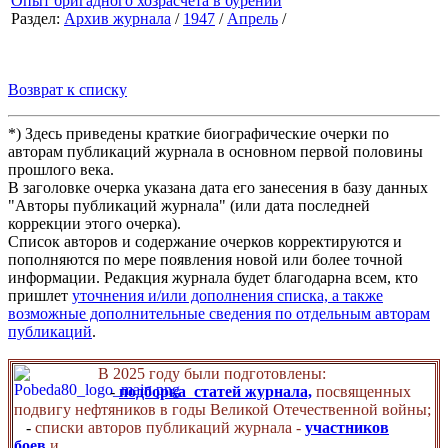
Опыт бригадного хозрасчета в бурении
Раздел:
Архив журнала
/
1947
/
Апрель
/
Возврат к списку
*) Здесь приведены краткие биографические очерки по
авторам публикаций журнала в основном первой половины
прошлого века.
В заголовке очерка указана дата его занесения в базу данных
"Авторы публикаций журнала" (или дата последней
коррекции этого очерка).
Список авторов и содержание очерков корректируются и
пополняются по мере появления новой или более точной
информации. Редакция журнала будет благодарна всем, кто
пришлет
уточнения и/или дополнения списка, а также
возможные дополнительные сведения по отдельным авторам
публикаций
.
В 2025 году были подготовлены:
-
подборка статей журнала,
посвященных
подвигу нефтяников в годы Великой Отечественной войны;
-
списки авторов публикаций журнала -
участников
боев
и