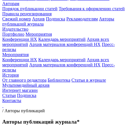
Авторам
Порядок публикации статей
Требования к оформлению статей
Правила рецензирования
Свежий номер
Архив
Подписка
Рекламодателям
Авторы
публикаций журнала
Издательство
Портфолио
Мероприятия
Конференции НХ
Календарь мероприятий
Архив всех
мероприятий
Архив материалов конференций НХ
Пресс-
релизы
Мероприятия
Конференции НХ
Календарь мероприятий
Архив всех
мероприятий
Архив материалов конференций НХ
Пресс-
релизы
История
От главного редактора
Библиотека
Статьи в журнале
Мультимедийный архив
Интернет магазин
Статьи
Подписка
Контакты
/
Авторы публикаций
Авторы публикаций журнала*