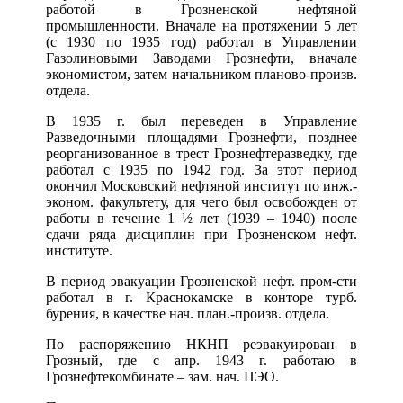
работой в Грозненской нефтяной
промышленности. Вначале на протяжении 5 лет
(с 1930 по 1935 год) работал в Управлении
Газолиновыми Заводами Грознефти, вначале
экономистом, затем начальником планово-произв.
отдела.
В 1935 г. был переведен в Управление
Разведочными площадями Грознефти, позднее
реорганизованное в трест Грознефтеразведку, где
работал с 1935 по 1942 год. За этот период
окончил Московский нефтяной институт по инж.-
эконом. факультету, для чего был освобожден от
работы в течение 1 ½ лет (1939 – 1940) после
сдачи ряда дисциплин при Грозненском нефт.
институте.
В период эвакуации Грозненской нефт. пром-сти
работал в г. Краснокамске в конторе турб.
бурения, в качестве нач. план.-произв. отдела.
По распоряжению НКНП реэвакуирован в
Грозный, где с апр. 1943 г. работаю в
Грознефтекомбинате – зам. нач. ПЭО.