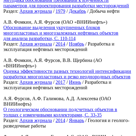
Методика обоснования требований к изученности
параметров для проектирования разработки месторождений
Раздел:
Архив журнала
/
1979
/
Декабрь
/ Добыча нефти
А.В. Фомкин, А.Я. Фурсов (ОАО «ВНИИнефть»)
Обоснование выделения укрупненных блоков
многопластовых и многозалежных нефтяных объектов
для анализа разработки, C. 110-114
Раздел:
Архив журнала
/
2014
/
Ноябрь
/ Разработка и
эксплуатация нефтяных месторождений
А.В. Фомкин, А.Я. Фурсов, В.В. Щербина (АО
«ВНИИнефть»)
Оценка эффективности разных технологий интенсификации
разработки многопластовых и резко неоднородных объектов
Раздел:
Архив журнала
/
2017
/
Июнь
/ Разработка и
эксплуатация нефтяных месторождений
А.Я. Фурсов, А.Ф. Галимова, А.Д. Алексеева (ОАО
ВНИИнефть)
О геологическом обосновании подсчетных объектов в
толщах с изменчивыми коллекторами, С. 33-35
Раздел:
Архив журнала
/
2014
/
Январь
/ Геология и геолого-
разведочные работы