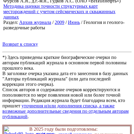
Фурсов А.Я., д.г.-м.н., Гудков А.С. (ОАО «ВНИИнефть»)
Методика оценки точности структурных карт
месторождений с учетом сейсмических и скважинных
данных
Раздел:
Архив журнала
/
2009
/
Июнь
/ Геология и геолого-
разведочные работы
Возврат к списку
*) Здесь приведены краткие биографические очерки по
авторам публикаций журнала в основном первой половины
прошлого века.
В заголовке очерка указана дата его занесения в базу данных
"Авторы публикаций журнала" (или дата последней
коррекции этого очерка).
Список авторов и содержание очерков корректируются и
пополняются по мере появления новой или более точной
информации. Редакция журнала будет благодарна всем, кто
пришлет
уточнения и/или дополнения списка, а также
возможные дополнительные сведения по отдельным авторам
публикаций
.
В 2025 году были подготовлены: