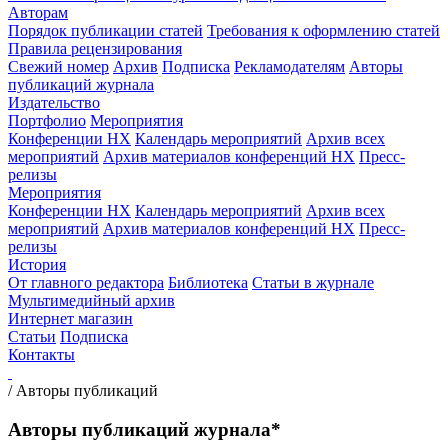
Авторам
Порядок публикации статей
Требования к оформлению статей
Правила рецензирования
Свежий номер
Архив
Подписка
Рекламодателям
Авторы
публикаций журнала
Издательство
Портфолио
Мероприятия
Конференции НХ
Календарь мероприятий
Архив всех
мероприятий
Архив материалов конференций НХ
Пресс-
релизы
Мероприятия
Конференции НХ
Календарь мероприятий
Архив всех
мероприятий
Архив материалов конференций НХ
Пресс-
релизы
История
От главного редактора
Библиотека
Статьи в журнале
Мультимедийный архив
Интернет магазин
Статьи
Подписка
Контакты
/
Авторы публикаций
Авторы публикаций журнала*