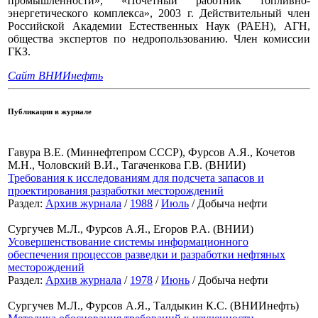
промышленности», «Почетный работник топливно-
энергетического комплекса», 2003 г. Действительный член
Российской Академии Естественных Наук (РАЕН), АГН,
общества экспертов по недропользованию. Член комиссии
ГКЗ.
Сайт ВНИИнефть
Публикации в журнале
Гавура В.Е. (Миннефтепром СССР), Фурсов А.Я., Кочетов
М.Н., Чоловский В.И., Тагаченкова Г.В. (ВНИИ)
Требования к исследованиям для подсчета запасов и
проектирования разработки месторождений
Раздел:
Архив журнала
/
1988
/
Июль
/ Добыча нефти
Сургучев М.Л., Фурсов А.Я., Егоров Р.А. (ВНИИ)
Усовершенствование системы информационного
обеспечения процессов разведки и разработки нефтяных
месторождений
Раздел:
Архив журнала
/
1978
/
Июнь
/ Добыча нефти
Сургучев М.Л., Фурсов А.Я., Талдыкин К.С. (ВНИИнефть)