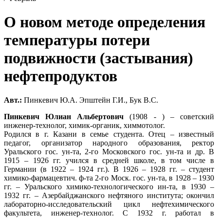
О новом методе определения
температуры потери
подвижности (застывания)
нефтепродуктов
Авт.:
Пинкевич Ю.А. Эпштейн Г.И., Бук В.С.
Пинкевич Юлиан Альбертович
(1908 - ) – советский
инженер-технолог, химик-органик, химмотолог.
Родился в г. Казани в семье студента. Отец – известный
педагог, организатор народного образования, ректор
Уральского гос. ун-та, 2-го Московского гос. ун-та и др. В
1915 – 1926 гг. учился в средней школе, в том числе в
Германии (в 1922 – 1924 гг.). В 1926 – 1928 гг. – студент
химико-фармацевтич. ф-та 2-го Моск. гос. ун-та, в 1928 – 1930
гг. – Уральского химико-технологического ин-та, в 1930 –
1932 гг. – Азербайджанского нефтяного института; окончил
лабораторно-исследовательский цикл нефтехимического
факультета, инженер-технолог. С 1932 г. работал в