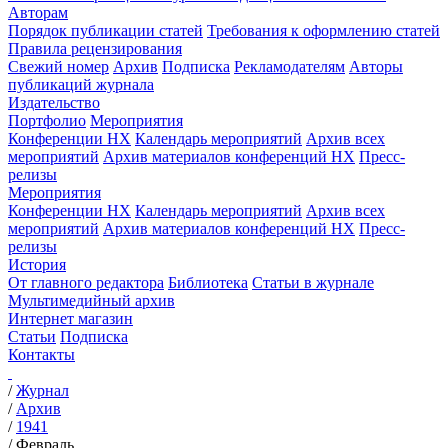
Авторам
Порядок публикации статей
Требования к оформлению статей
Правила рецензирования
Свежий номер
Архив
Подписка
Рекламодателям
Авторы
публикаций журнала
Издательство
Портфолио
Мероприятия
Конференции НХ
Календарь мероприятий
Архив всех
мероприятий
Архив материалов конференций НХ
Пресс-
релизы
Мероприятия
Конференции НХ
Календарь мероприятий
Архив всех
мероприятий
Архив материалов конференций НХ
Пресс-
релизы
История
От главного редактора
Библиотека
Статьи в журнале
Мультимедийный архив
Интернет магазин
Статьи
Подписка
Контакты
/
Журнал
/
Архив
/
1941
/
Февраль