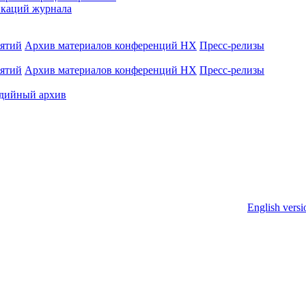
каций журнала
иятий
Архив материалов конференций НХ
Пресс-релизы
иятий
Архив материалов конференций НХ
Пресс-релизы
дийный архив
English versi