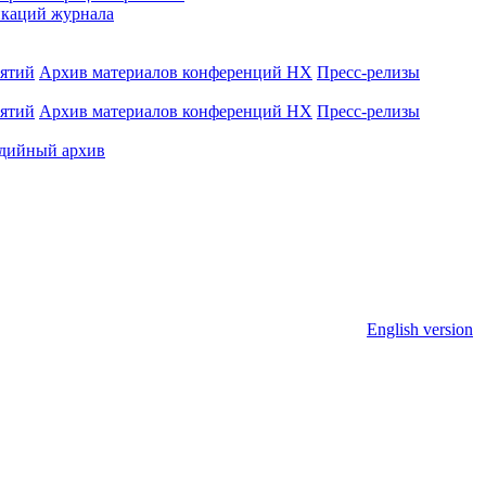
каций журнала
иятий
Архив материалов конференций НХ
Пресс-релизы
иятий
Архив материалов конференций НХ
Пресс-релизы
дийный архив
English version