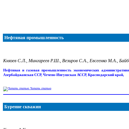
Нефтяная промышленность
Князев С.Л., Мингареев Р.Ш., Везиров С.А., Евсеенко М.А., Байб
Нефтяная и газовая промышленность экономических административн
Азербайджанская ССР, Чечено-Ингушская АССР, Краснодарский край,
Читать статью
Бурение скважин