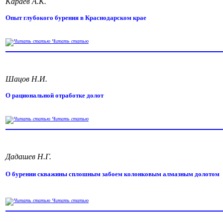
Караев А.К.
Опыт глубокого бурения в Краснодарском крае
Читать статью
Шацов Н.И.
О рациональной отработке долот
Читать статью
Дадашев Н.Г.
О бурении скважины сплошным забоем колонковым алмазным долотом
Читать статью