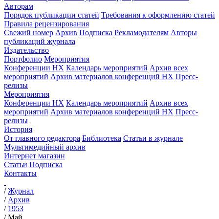
Авторам
Порядок публикации статей
Требования к оформлению статей
Правила рецензирования
Свежий номер
Архив
Подписка
Рекламодателям
Авторы
публикаций журнала
Издательство
Портфолио
Мероприятия
Конференции НХ
Календарь мероприятий
Архив всех
мероприятий
Архив материалов конференций НХ
Пресс-
релизы
Мероприятия
Конференции НХ
Календарь мероприятий
Архив всех
мероприятий
Архив материалов конференций НХ
Пресс-
релизы
История
От главного редактора
Библиотека
Статьи в журнале
Мультимедийный архив
Интернет магазин
Статьи
Подписка
Контакты
/
Журнал
/
Архив
/
1953
/
Май