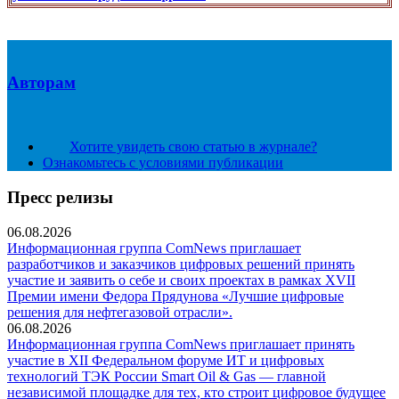
Авторам
Хотите увидеть свою статью в журнале?
Ознакомьтесь с условиями публикации
Пресс релизы
06.08.2026
Информационная группа ComNews приглашает
разработчиков и заказчиков цифровых решений принять
участие и заявить о себе и своих проектах в рамках XVII
Премии имени Федора Прядунова «Лучшие цифровые
решения для нефтегазовой отрасли».
06.08.2026
Информационная группа ComNews приглашает принять
участие в XII Федеральном форуме ИТ и цифровых
технологий ТЭК России Smart Oil & Gas — главной
независимой площадке для тех, кто строит цифровое будущее