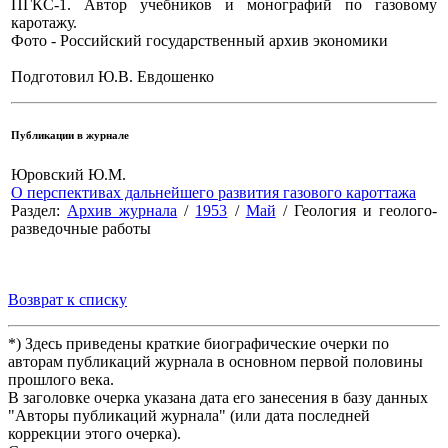
ПГКС-1. Автор учебников и монографий по газовому
каротажу.
Фото - Российский государственный архив экономики
Подготовил Ю.В. Евдошенко
Публикации в журнале
Юровский Ю.М.
О перспективах дальнейшего развития газового кароттажа
Раздел:
Архив журнала
/
1953
/
Май
/ Геология и геолого-
разведочные работы
Возврат к списку
*) Здесь приведены краткие биографические очерки по
авторам публикаций журнала в основном первой половины
прошлого века.
В заголовке очерка указана дата его занесения в базу данных
"Авторы публикаций журнала" (или дата последней
коррекции этого очерка).