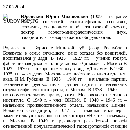
27.05.2024
Юровский Юрий Михайлович
(1909 – не ранее
1977) – советский геолог-нефтяник, геофизик,
геохимик, специалист в области газовой съемки,
доктор геолого-минералогических наук,
изобретатель газокаротажного оборудования.
Родился в г. Борисове Минской губ. (совр. Республика
Беларусь) в семье служащего, рано остался без родителей,
воспитывался у дяди. В 1925 – 1927 гг. – ученик токаря,
фабрично-заводское училище завода «Динамо», г. Москва В
1927 – 1930 г. – токарь по металлу завода «Динамо». В 1930 –
1935 гг. – студент Московского нефтяного института им.
акад. И.М. Губкина. В 1935 – 1940 гг. – начальник партии,
технический руководитель группы партий и начальник
отдела геофизического треста, г. Москва. В 1938 – 1940 гг. –
по совместительству преподаватель Московского нефтяного
института. С 1940 г. - член ВКП(б). В 1940 – 1946 гг. –
начальник производственного отдела, начальник Нижне-
Волжской экспедиции, с 1947 г. – главный инженер –
заместитель управляющего спецконторы «Нефтегазосъемка»,
г. Москва. В 1949 г. руководил разработкой первой
отечественной полуавтоматической газокаротажной станции