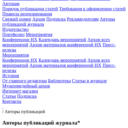
Авторам
Порядок публикации статей
Требования к оформлению статей
Правила рецензирования
Свежий номер
Архив
Подписка
Рекламодателям
Авторы
публикаций журнала
Издательство
Портфолио
Мероприятия
Конференции НХ
Календарь мероприятий
Архив всех
мероприятий
Архив материалов конференций НХ
Пресс-
релизы
Мероприятия
Конференции НХ
Календарь мероприятий
Архив всех
мероприятий
Архив материалов конференций НХ
Пресс-
релизы
История
От главного редактора
Библиотека
Статьи в журнале
Мультимедийный архив
Интернет магазин
Статьи
Подписка
Контакты
/
Авторы публикаций
Авторы публикаций журнала*