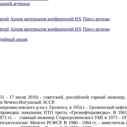
каций журнала
иятий
Архив материалов конференций НХ
Пресс-релизы
иятий
Архив материалов конференций НХ
Пресс-релизы
дийный архив
931 - 17 июля 2010) - советский, российский горный инженер
 в Чечено-Ингушской АССР.
опромысловского р-на г. Грозного, в 1954 г. - Грозненский нефтя
разведки, начальник ПТО треста «Грознефтеразведка». В 1961 
973 гг. - главный инженер Старогрозненского УБР, в 1973 - 19
егазгеология» Мингео РСФСР. В 1980 - 1984 гг. - заместитель 