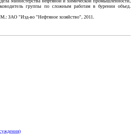
к отдела Министерства нефтяной и химической промышленности,
руководитель группы по сложным работам в бурении объед.
М.: ЗАО "Изд-во "Нефтяное хозяйство", 2011.
суждения)