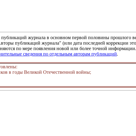
м публикаций журнала в основном первой половины прошлого ве
"Авторы публикаций журнала" (или дата последней коррекции это
няются по мере появления новой или более точной информации. 
лнительные сведения по отдельным авторам публикаций
.
товлены:
ков в годы Великой Отечественной войны;