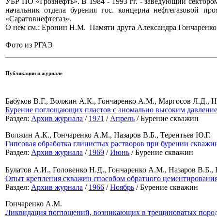
УБР ПО «Грознефть». В 1984 - 1993 гг. - заведующий секторо
начальник отдела бурения гос. концерна нефтегазовой пр
«Саратовнефтегаз».
О нем см.: Еронин Н.М. Памяти друга Александра Гончаренко 
Фото из РГАЭ
Публикации в журнале
Бабуков В.Г., Волжин А.К., Гончаренко А.М., Маргосов Л.Д., Н
Бурение поглощающих пластов с аномально высоким давление
Раздел:
Архив журнала
/
1971
/
Апрель
/ Бурение скважин
Волжин А.К., Гончаренко А.М., Назаров В.Б., Терентьев Ю.Г.
Гипсовая обработка глинистых растворов при бурении скважи
Раздел:
Архив журнала
/
1969
/
Июнь
/ Бурение скважин
Булатов А.И., Головенко Н.Д., Гончаренко А.М., Назаров В.Б.,
Опыт крепления скважин способом обратного цементировани
Раздел:
Архив журнала
/
1966
/
Ноябрь
/ Бурение скважин
Гончаренко А.М.
Ликвидация поглощений, возникающих в трещиноватых порода