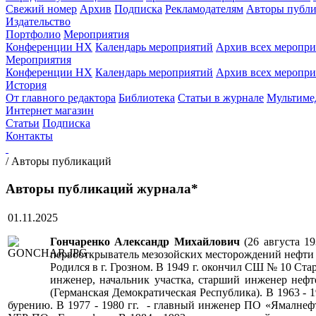
Свежий номер
Архив
Подписка
Рекламодателям
Авторы публи
Издательство
Портфолио
Мероприятия
Конференции НХ
Календарь мероприятий
Архив всех меропр
Мероприятия
Конференции НХ
Календарь мероприятий
Архив всех меропр
История
От главного редактора
Библиотека
Статьи в журнале
Мультиме
Интернет магазин
Статьи
Подписка
Контакты
/
Авторы публикаций
Авторы публикаций журнала*
01.11.2025
Гончаренко Александр Михайлович
(26 августа 1
первооткрыватель мезозойских месторождений нефти
Родился в г. Грозном. В 1949 г. окончил СШ № 10 Стар
инженер, начальник участка, старший инженер нефте
(Германская Демократическая Республика). В 1963 - 1
бурению. В 1977 - 1980 гг. - главный инженер ПО «Ямалнефт