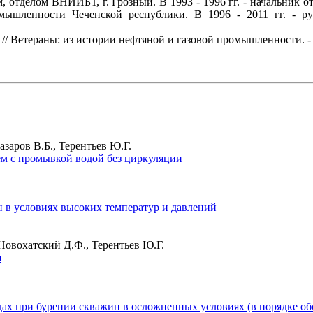
м, отделом ВНИИБТ, г. Грозный. В 1993 - 1996 гг. - начальни
омышленности Чеченской республики. В 1996 - 2011 гг. - 
// Ветераны: из истории нефтяной и газовой промышленности. - 
азаров В.Б., Терентьев Ю.Г.
м с промывкой водой без циркуляции
н в условиях высоких температур и давлений
 Новохатский Д.Ф., Терентьев Ю.Г.
я
х при бурении скважин в осложненных условиях (в порядке об