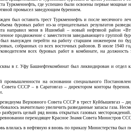
та Туркменнефть, где успешно были освоены первые мощные не
ефтяной промысел заведующим бурением.
ужден был оставить трест Туркменнефть и после месячного ле
бъема буровых работ из-за отрицательных результатов разведк
мата направил меня в Ишимбай – новый нефтяной район «Вто
тепенное продвижение с заместителя заведывающего группой бур
 я был вынужден перейти на работу старшим инженером по б
ровых, собранных со всех восточных районов. В июле 1940 год
уководителем всех буровых работ в комбинате, на должность
Москвы в г. Уфу Башнефтекомбинат был ликвидирован и отдел
вой промышленности на основании специального Постановл
 Совета СССР – в Саратовгаз – директором конторы бурения
и.
Президиума Верховного Совета СССР в трест Куйбышевгаз – дир
бовалось значительно увеличить разведанные запасы газа. Несм
 разбурить целый ряд вновь открытых газовых месторождений.
цсоревновании переходящее Красное Знамя Совета Министров ССС
овь влилась в нефтяную я вновь по приказу Министерства был 