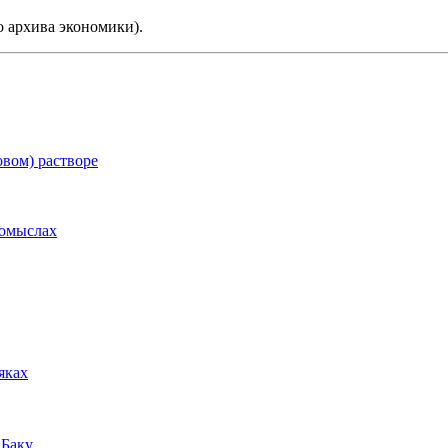
о архива экономики).
овом) растворе
ромыслах
яках
 Баку