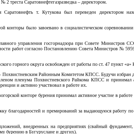
 № 2 треста Саратовнефтегазразведка – директором.
ия Саратовнефть т. Кутукова был переведен директором на
 этой конторы было завоевано в социалистическом соревновани
 Главного управления госгорнадзора при Совете Министров С
ости работ согласно Постановлению Совета Министров № 5959 о
вского горного округа освобожден от работы по ст. 47 пункт «а»
 – Похвистневским Районным Комитетом КПСС. Будучи избран де
 членом пленума Похвистневского Райкома КПСС и принимал 
енции и активно участвовал в работе их.
вогорской конторе бурения принимал активное участие в работ
жку благодарностей и премирований за выдающуюся работу п
дложений, внедренных на предприятиях (свайный фундамент,
му бурению в Бугуруслане и других).