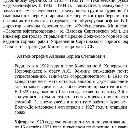
турбинному бурению. В 1931 – 1933 гг. – технический рук
«Туркменнефть». В 1933 – 1934 гг. – заместитель заведующего 
заместителем заведующего, заведующим группы бурения Иши
главным инженером, старшим инженером конторы бурения треста
начальник технического отдела треста «Бугурусланнефть». В 1
директор конторы бурения треста «Куйбышевгаз» Миннефтеп
«Саратовнефтегазразведка» (с. Вязовка Саратовской обл.), 
инженер-контролер Управления Средне-Волжского горного окр
ведения горных работ Управления Саратовского горного окр
Главнефтегазразведки Миннефтепрома СССР.
«Автобиография Авдеева Бориса Степанович
Родился я в 1902 году в селе Колушкино б. Хоперского 
Новочеркасск к брату А.С. Фомину, служащему почто
существованию, занимаясь огородничеством. В 1910 г
вследствие чего мать осталась вдовой с двумя малоле
зарабатывать средства для обеспечения прожиточного м
В 1922 году, окончив 1-ую государственную школу 2-й с
год учился в этом институте, состоя в рядах пролетарск
службой. За время учебы в институте работал буровым
Волго-Дон-Азовской магистрали в 1927 году и старшим
годах.
5 февраля 1929 года окончил институт и получил звание
до 16 октября 1931 года инженером по бурению: на уда