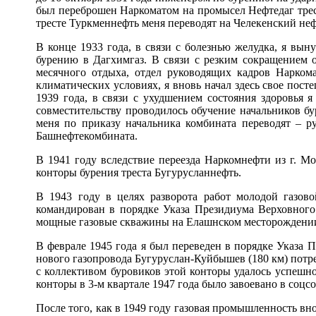
был переброшен Наркоматом на промысел Нефтедаг трес
тресте Туркменнефть меня переводят на Челекенский н
В конце 1933 года, в связи с болезнью желудка, я вын
бурению в Дагхимгаз. В связи с резким сокращением о
месячного отдыха, отдел руководящих кадров Нарко
климатических условиях, я вновь начал здесь свое пос
1939 года, в связи с ухудшением состояния здоровья
совместительству проводилось обучение начальников бу
меня по приказу начальника комбината переводят – р
Башнефтекомбината.
В 1941 году вследствие переезда Наркомнефти из г. 
конторы бурения треста Бугурусланнефть.
В 1943 году в целях разворота работ молодой газо
командирован в порядке Указа Президиума Верховного
мощные газовые скважины на Елашнском месторождени
В феврале 1945 года я был переведен в порядке Указа 
нового газопровода Бугуруслан-Куйбышев (180 км) потре
с коллективом буровиков этой конторы удалось успешно
конторы в 3-м квартале 1947 года было завоевано в со
После того, как в 1949 году газовая промышленность вн