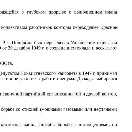
ходящейся в глубоком прорыве с выполнением плана
и коллективом работников конторы переходящее Красное
ССР т. Поповина был переведен в Управление округа на
т 30 декабря 1949 г. с сохранением оклада и всех льгот
 КЗОта.
путатом Похвистневского Райсовета в 1947 г. принимал
активное участие в работе пленума. Дважды выбирался
е первичной партийной организации той и другой контор,
о борьбе со стихией (мощными газовыми или нефтяными
 кислотная ванна, способы борьбы с поглощениями, по