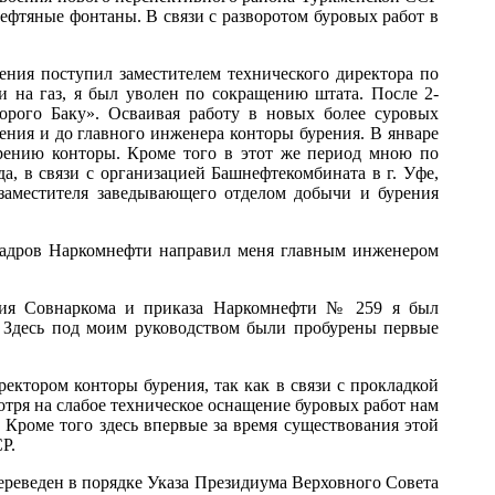
фтяные фонтаны. В связи с разворотом буровых работ в
чения поступил заместителем технического директора по
и на газ, я был уволен по сокращению штата. После 2-
рого Баку». Осваивая работу в новых более суровых
ения и до главного инженера конторы бурения. В январе
урению конторы. Кроме того в этот же период мною по
а, в связи с организацией Башнефтекомбината в г. Уфе,
 заместителя заведывающего отделом добычи и бурения
 кадров Наркомнефти направил меня главным инженером
ения Совнаркома и приказа Наркомнефти № 259 я был
. Здесь под моим руководством были пробурены первые
ектором конторы бурения, так как в связи с прокладкой
отря на слабое техническое оснащение буровых работ нам
 Кроме того здесь впервые за время существования этой
Р.
переведен в порядке Указа Президиума Верховного Совета