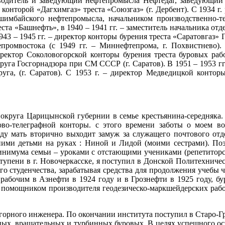
оводитель и заведующий нефтепромысла Нефтедаг, заведующий 
конторой «Дагхимгаз» треста «Союзгаз» (г. Дербент). С 1934 г. 
мбайского нефтепромысла, начальником производственно-тех
 «Башнефть», в 1940 – 1941 гг. – заместитель начальника отде
943 – 1945 гг. – директор конторы бурения треста «Саратовгаз
ромвостока (с 1949 гг. – Миннефтепрома, г. Похвистнево).
директор Соколовогорской конторы бурения треста буровых ра
уга Госгорнадзора при СМ СССР (г. Саратов). В 1951 – 1953 гг
уга, (г. Саратов). С 1953 г. – директор Медведицкой конторы
округа Царицынской губернии в семье крестьянина-середняка. 
во-телеграфной конторы. с этого времени заботы о моем вос
оду мать вторично выходит замуж за служащего почтового отд
тними детьми на руках : Ниной и Лидой (моими сестрами). П
инимума семьи – уроками с отстающими учениками (репетиторс
тупени в г. Новочеркасске, я поступил в Донской Политехниче
ого студенчества, зарабатывая средства для продолжения учебы
 рабочим в Азнефти в 1924 году и в Грознефти в 1925 году, б
 помощником производителя геодезическо-маркшейдерских работ
 горного инженера. По окончании института поступил в Старо-
рных, вращательных и турбинных буровых. В целях успешного 