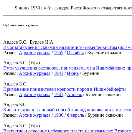
9 июня 1953 г.» (из фондов Российского государственног
Публикации в журнале
Авдеев Б.С., Бурлев Н.А.
Из опыта бурения скважин на глинисто-известковистом (шлам
Раздел:
Архив журнала
/
1955
/
Октябрь
/ Бурение скважин
Авдеев Б.С. (Уфа)
Пути улучшения растворов, применяемых на Ишимбайских п
Раздел:
Архив журнала
/
1941
/
Июнь
/ Бурение
Авдеев Б.С.
Применение понизителей крепости пород в Ишимбайнефти
Раздел:
Архив журнала
/
1941
/
Апрель
/ Бурение скважин
Авдеев Б.С.
Кислотная ванна - новый способ ликвидации аварии в известн
Раздел:
Архив журнала
/
1936
/
Февраль
/ Бурение скважин
Авдеев Б.С. (Уфа)
Вскрытие и освоение нефтяного пласта на промыслах Второго