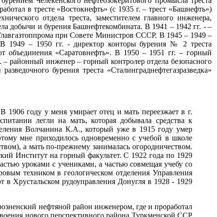
бурением Челекенского нефтеозокеритового промысла треста
работал в тресте «Востокнефть» (с 1935 г. – трест «Башнефть»)
нического отдела треста, заместителем главного инженера,
ла добычи и бурения Башнефтекомбината. В 1941 – 1942 гг. - –
» Главгазтоппрома при Совете Министров СССР. В 1945 – 1949 –
 В 1949 – 1950 гг. - директор конторы бурения № 2 треста
бот объединения «Саратовнефть». В 1950 – 1951 гг. – горный
. – районный инженер – горный контролер отдела безопасного
 разведочного бурения треста «Сталинграднефтегазразведка»
В 1906 году у меня умирает отец и мать переезжает в г.
питании легли на мать, которая добывала средства к
еления Волчанина К.А., который уже в 1915 году умер
оэтому мне приходилось одновременно с учебой в школе
твом), а мать по-прежнему занималась огородничеством.
ский Институт на горный факультет. С 1922 года по 1929
 частью уроками с учениками, а частью совмещая учебу со
уровым техником в геологическом отделения Управления
 в Хрустальском рудоуправления Донугля в 1928 - 1929
Грозненский нефтяной район инженером, где и проработал
освоения нового перспективного района Туркменской ССР