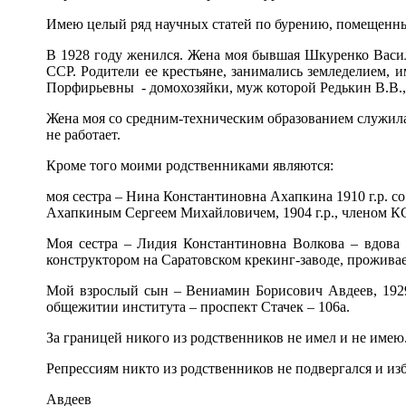
Имею целый ряд научных статей по бурению, помещенны
В 1928 году женился. Жена моя бывшая Шкуренко Васили
ССР. Родители ее крестьяне, занимались земледелием, 
Порфирьевны - домохозяйки, муж которой Редькин В.В., 
Жена моя со средним-техническим образованием служил
не работает.
Кроме того моими родственниками являются:
моя сестра – Нина Константиновна Ахапкина 1910 г.р. со
Ахапкиным Сергеем Михайловичем, 1904 г.р., членом 
Моя сестра – Лидия Константиновна Волкова – вдова 1
конструктором на Саратовском крекинг-заводе, проживает 
Мой взрослый сын – Вениамин Борисович Авдеев, 1929
общежитии института – проспект Стачек – 106а.
За границей никого из родственников не имел и не имею.
Репрессиям никто из родственников не подвергался и из
Авдеев