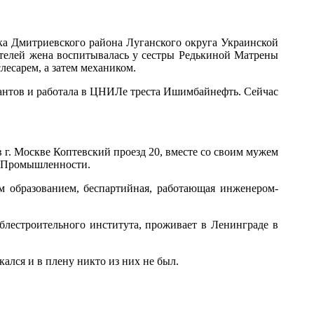
вка Дмитриевского района Луганского округа Украинской
дителей жена воспитывалась у сестры Редькиной Матрены
лесарем, а затем механиком.
антов и работала в ЦНИЛе треста Ишимбайнефть. Сейчас
в г. Москве Коптевский проезд 20, вместе со своим мужем
й Промышленности.
им образованием, беспартийная, работающая инженером-
лестроительного института, проживает в Ленинграде в
ался и в плену никто из них не был.