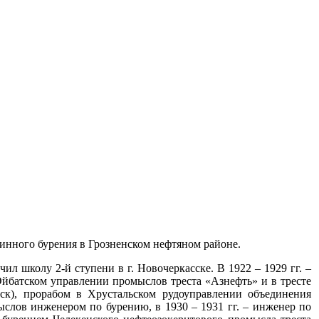
бинного бурения в Грозненском нефтяном районе.
ил школу 2-й ступени в г. Новочеркасске. В 1922 – 1929 гг. –
Эйбатском управлении промыслов треста «Азнефть» и в тресте
ск), прорабом в Хрустальском рудоуправлении объединения
ыслов инженером по бурению, в 1930 – 1931 гг. – инженер по