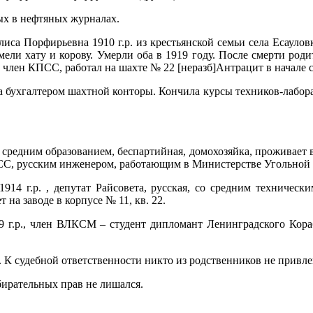
х в нефтяных журналах.
са Порфирьевна 1910 г.р. из крестьянской семьи села Есауло
имели хату и корову. Умерли оба в 1919 году. После смерти ро
член КПСС, работал на шахте № 22 [неразб]Антрацит в начале с
а бухгалтером шахтной конторы. Кончила курсы техников-лабор
 средним образованием, беспартийная, домохозяйка, проживает 
КСС, русским инженером, работающим в Министерстве Угольно
914 г.р. , депутат Райсовета, русская, со средним техническ
на заводе в корпусе № 11, кв. 22.
 г.р., член ВЛКСМ – студент дипломант Ленинградского Кораб
 К судебной ответственности никто из родственников не привлек
бирательных прав не лишался.