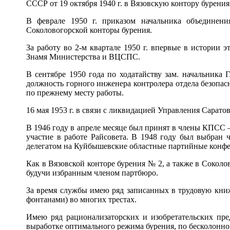
СССР от 19 октября 1940 г. в Вязовскую контору бурения
В феврале 1950 г. приказом начальника объединен
Соколовогорской конторы бурения.
За работу во 2-м квартале 1950 г. впервые в истории
Знамя Министерства и ВЦСПС.
В сентябре 1950 года по ходатайству зам. начальника
должность горного инженера контролера отдела безопасн
по прежнему месту работы.
16 мая 1953 г. в связи с ликвидацией Управления Сарато
В 1946 году в апреле месяце был принят в члены КПСС
участие в работе Райсовета. В 1948 году был выбран
делегатом на Куйбышевские областные партийные конфер
Как в Вязовской конторе бурения № 2, а также в Соколо
будучи избранным членом партбюро.
За время службы имею ряд записанных в трудовую кни
фонтанами) во многих трестах.
Имею ряд рационализаторских и изобретательских пре
выработке оптимального режима бурения, по бесколонно