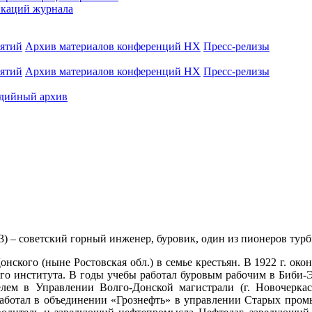
каций журнала
иятий
Архив материалов конференций НХ
Пресс-релизы
иятий
Архив материалов конференций НХ
Пресс-релизы
дийный архив
63) – советский горный инженер, буровик, один из пионеров тур
ского (ныне Ростовская обл.) в семье крестьян. В 1922 г. оконч
ого института. В годы учебы работал буровым рабочим в Биби-
лем в Управлении Волго-Донской магистрали (г. Новочеркас
. работал в объединении «Грознефть» в управлении Старых пром