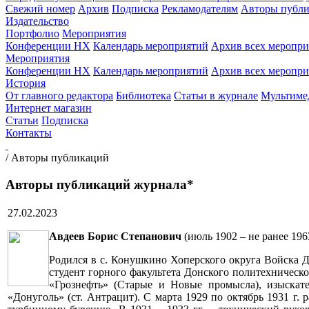
Свежий номер
Архив
Подписка
Рекламодателям
Авторы публи
Издательство
Портфолио
Мероприятия
Конференции НХ
Календарь мероприятий
Архив всех меропр
Мероприятия
Конференции НХ
Календарь мероприятий
Архив всех меропр
История
От главного редактора
Библиотека
Статьи в журнале
Мультиме
Интернет магазин
Статьи
Подписка
Контакты
/
Авторы публикаций
Авторы публикаций журнала*
27.02.2023
Авдеев Борис Степанович
(июль 1902 – не ранее 19
Родился в с. Конушкино Хоперского округа Войска Дон
студент горного факультета Донского политехническ
«Грознефть» (Старые и Новые промысла), изыскате
«Донуголь» (ст. Антрацит). С марта 1929 по октябрь 1931 г