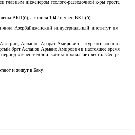
чен главным инженером геолого-разведочной к-ры треста
лены ВКП(б), а с июля 1942 г. член ВКП(б).
кончила Азербайджанский индустриальный институт им.
 Австрии, Асланов Арарат Амирович – курсант военно-
ертый брат Асланов Армаис Амирович в настоящее время
период отечественной войны пропал без вести. Сестра
тают и живут в Баку.