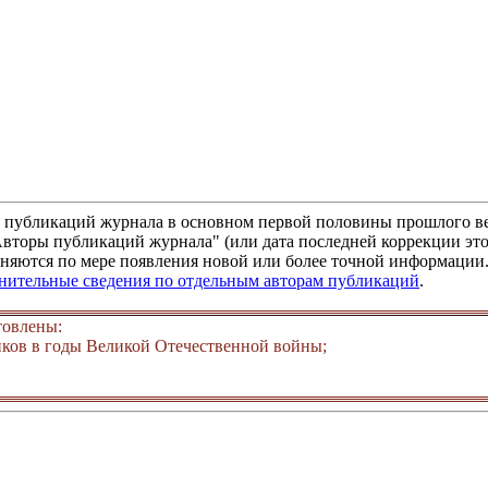
м публикаций журнала в основном первой половины прошлого ве
"Авторы публикаций журнала" (или дата последней коррекции это
няются по мере появления новой или более точной информации. 
лнительные сведения по отдельным авторам публикаций
.
товлены:
ков в годы Великой Отечественной войны;