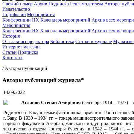
Свежий номер
Архив
Подписка
Рекламодателям
Авторы публи
Издательство
Портфолио
Мероприятия
Конференции НХ
Календарь мероприятий
Архив всех меропр
Мероприятия
Конференции НХ
Календарь мероприятий
Архив всех меропр
История
От главного редактора
Библиотека
Статьи в журнале
Мультиме
Интернет магазин
Статьи
Подписка
Контакты
/
Авторы публикаций
Авторы публикаций журнала*
14.09.2022
Асланов Степан Амирович
(сентябрь 1914 – 1977) –
Родился в г. Баку в семье фаэтонщика, армянин. Рано остался
г. Баку. В 1930 – 1934 гг. – токарь машиностроительного завод
горного факультета Азербайджанского индустриального инст
технического отдела конторы бурения, в 1942 – 1944 гг. – 