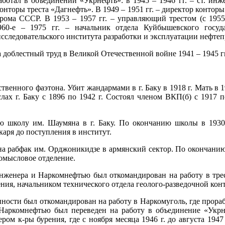
отал в объединении «Укрнефть»: в 1945 – 1946 гг. – ст. инже
конторы треста «Дагнефть». В 1949 – 1951 гг. – директор контор
а СССР. В 1953 – 1957 гг. – управляющий трестом (с 1955 
0-е – 1975 гг. – начальник отдела Куйбышевского государ
исследовательского института разработки и эксплуатации нефт
доблестный труд в Великой Отечественной войне 1941 – 1945 гг
бственного фаэтона. Убит жандармами в г. Баку в 1918 г. Мать в 
х г. Баку с 1896 по 1942 г. Состоял членом ВКП(б) с 1917 по
ю школу им. Шаумяна в г. Баку. По окончанию школы в 1930 
окаря до поступления в институт.
 на рабфак им. Орджоникидзе в армянский сектор. По окончани
омысловое отделение.
инженера и Наркомнефтью был откомандирован на работу в трес
рения, начальником технического отдела геолого-разведочной ко
ности был откомандирован на работу в Наркомуголь, где прора
 Наркомнефтью был переведен на работу в объединение «Укрн
ром к-ры бурения, где с ноября месяца 1946 г. до августа 1947