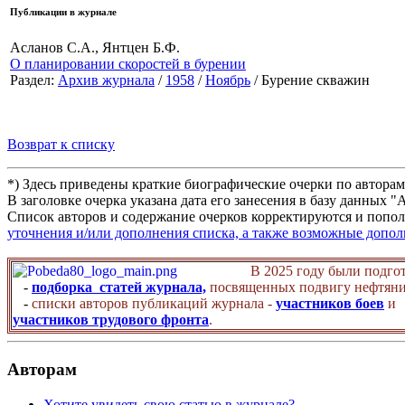
Публикации в журнале
Асланов С.А., Янтцен Б.Ф.
О планировании скоростей в бурении
Раздел:
Архив журнала
/
1958
/
Ноябрь
/ Бурение скважин
Возврат к списку
*) Здесь приведены краткие биографические очерки по автора
В заголовке очерка указана дата его занесения в базу данных 
Список авторов и содержание очерков корректируются и попол
уточнения и/или дополнения списка, а также возможные допо
В 2025 году были подго
-
подборка статей журнала,
посвященных подвигу нефтяни
-
списки авторов публикаций журнала -
участников боев
и
участников трудового фронта
.
Авторам
Хотите увидеть свою статью в журнале?