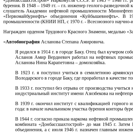
«Донбассшахтострой» Наркомугля СССР. В 1945 – 1948 гг. раб
бурения. В 1948 – 1949 гг. – гл. инженер геолого-разведочной 
слушатель Академии нефтяной промышленности Миннефтепром
«Первомайбурнефть» объединения «Куйбышевнефть». В 196
промышленности (КНИИ НП, с 1970 г. - Всесоюзного научно-
Награжден орденом Трудового Красного Знамени, медалью «За 
«
Автобиография
Асланова Степана Амировича.
Я родился в 1914 г. в городе Баку. Отец был кучером со
Асланов Амир Вердиевич работал на нефтяных промысла
Асланова Нина Карапетовна – домохозяйка.
В 1923 г. я поступил учиться в семилетнюю армянску
Володарского в городе Баку, где проработал в качестве т
В 1933 г. поступил без отрыва от производства учиться
индустриальный институт имени Азизбекова на нефтепр
В 1939 г. окончил институт с квалификацией горного 
года: в начале начальником участка бурения конторы бу
В 1944 г. согласно приказа наркома нефтяной промышлен
комбината «Донбассшахтострой» до мая 1945 г. Затем
объединения, а с июля 1946 г. назначен главным инжене