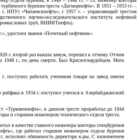
нер отдела бурения, в 1946 – 1948 гг. – гл. инженер конторы
ы турбинного бурения треста «Дагморнефть». В 1951 – 1953 гг. –
г. НПУ) «Чапаевскнефть», с 1957 г. – управляющий трестом
ственного научно-исследовательского института нефтяной
епромысловых труб, ВНИИТнефть).
.», удостоен звания «Почетный нефтяник».
1920 г. второй раз вышла замуж, перешел к отчиму. Отчим
 1948 г., по день смерти. Был Красногвардейцем. Мать
г. поступил работать учеником токаря на завод имени
ю рабфака в 1934 г. поступил учиться в Азербайджанский
т «Туркменнефть», в данном тресте проработал до 1944
нторы и старшим инженером технического отдела треста.
ботал в качестве главного инженера конторы спецбурения
ефть», где работал старшим инженером отдела бурения
 г. исполнял обязанность директора к-ры. С назначением