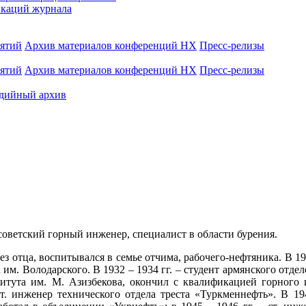
каций журнала
иятий
Архив материалов конференций НХ
Пресс-релизы
иятий
Архив материалов конференций НХ
Пресс-релизы
дийный архив
 советский горный инженер, специалист в области бурения.
 без отца, воспитывался в семье отчима, рабочего-нефтяника. В
а им. Володарского. В 1932 – 1934 гг. – студент армянского отде
итута им. М. Азизбекова, окончил с квалификацией горного и
ст. инженер технического отдела треста «Туркменнефть». В 1