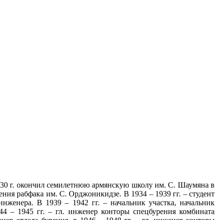
 1930 г. окончил семилетнюю армянскую школу им. С. Шаумяна в
ления рабфака им. С. Орджоникидзе. В 1934 – 1939 гг. – студент
нженера. В 1939 – 1942 гг. – начальник участка, начальник
944 – 1945 гг. – гл. инженер конторы спецбурения комбината