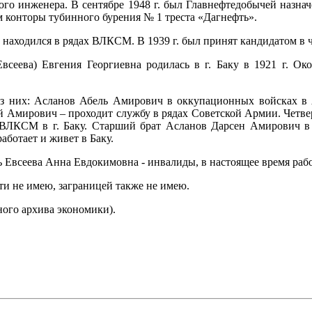
го инженера. В сентябре 1948 г. был Главнефтедобычей назна
ом конторы тубинного бурения № 1 треста «Дагнефть».
 находился в рядах ВЛКСМ. В 1939 г. был принят кандидатом в ч
Евсеева) Евгения Георгиевна родилась в г. Баку в 1921 г. О
Из них: Асланов Абель Амирович в оккупационных войсках в
 Амирович – проходит службу в рядах Советской Армии. Четв
 ВЛКСМ в г. Баку. Старший брат Асланов Дарсен Амирович в 
ботает и живет в Баку.
 Евсеева Анна Евдокимовна - инвалиды, в настоящее время рабо
ти не имею, заграницей также не имею.
ного архива экономики).