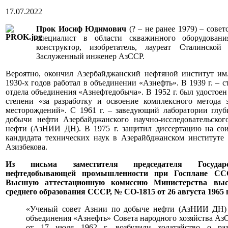
17.07.2022
Прок Иосиф Юдимович
(? – не ранее 1979) – сове
специалист в области скважинного оборудован
конструктор, изобретатель, лауреат Сталинско
Заслуженный инженер АзССР.
Вероятно, окончил Азербайджанский нефтяной институт им.
1930-х годов работал в объединении «Азнефть». В 1939 г. – с
отдела объединения «Азнефтедобыча». В 1952 г. был удостое
степени «за разработку и освоение комплексного метода 
месторождений». С 1961 г. – заведующий лаборатории глуб
добычи нефти Азербайджанского научно-исследовательског
нефти (АзНИИ ДН). В 1975 г. защитил диссертацию на сои
кандидата технических наук в Азерайбджанском институте
Азизбекова.
Из письма заместителя председателя Государс
нефтедобывающей промышленности при Госплане СС
Высшую аттестационную комиссию Министерства выс
среднего образования СССР, № СО-1815 от 26 августа 1965 г
«Ученый совет Азнии по добыче нефти (АзНИИ ДН)
объединения «Азнефть» Совета народного хозяйства 
от 17 июля 1962 г. возбудили ходатайство о ра