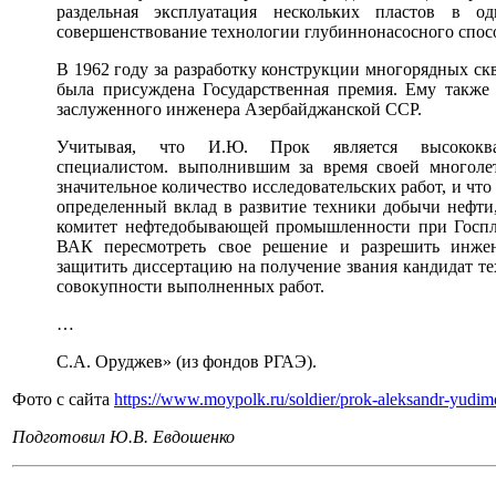
раздельная эксплуатация нескольких пластов в о
совершенствование технологии глубиннонасосного спос
В 1962 году за разработку конструкции многорядных с
была присуждена Государственная премия. Ему также
заслуженного инженера Азербайджанской ССР.
Учитывая, что И.Ю. Прок является высококва
специалистом. выполнившим за время своей многолет
значительное количество исследовательских работ, и что
определенный вклад в развитие техники добычи нефти
комитет нефтедобывающей промышленности при Госп
ВАК пересмотреть свое решение и разрешить инже
защитить диссертацию на получение звания кандидат те
совокупности выполненных работ.
…
С.А. Оруджев» (из фондов РГАЭ).
Фото с сайта
https://www.moypolk.ru/soldier/prok-aleksandr-yudim
Подготовил Ю.В. Евдошенко