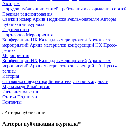
Авторам
Порядок публикации статей
Требования к оформлению статей
Правила рецензирования
Свежий номер
Архив
Подписка
Рекламодателям
Авторы
публикаций журнала
Издательство
Портфолио
Мероприятия
Конференции НХ
Календарь мероприятий
Архив всех
мероприятий
Архив материалов конференций НХ
Пресс-
релизы
Мероприятия
Конференции НХ
Календарь мероприятий
Архив всех
мероприятий
Архив материалов конференций НХ
Пресс-
релизы
История
От главного редактора
Библиотека
Статьи в журнале
Мультимедийный архив
Интернет магазин
Статьи
Подписка
Контакты
/
Авторы публикаций
Авторы публикаций журнала*