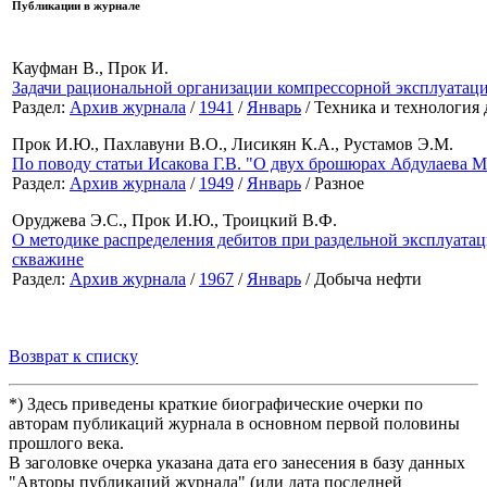
Публикации в журнале
Кауфман В., Прок И.
Задачи рациональной организации компрессорной эксплуатац
Раздел:
Архив журнала
/
1941
/
Январь
/ Техника и технология
Прок И.Ю., Пахлавуни В.О., Лисикян К.А., Рустамов Э.М.
По поводу статьи Исакова Г.В. "О двух брошюрах Абдулаева М
Раздел:
Архив журнала
/
1949
/
Январь
/ Разное
Оруджева Э.С., Прок И.Ю., Троицкий В.Ф.
О методике распределения дебитов при раздельной эксплуатац
скважине
Раздел:
Архив журнала
/
1967
/
Январь
/ Добыча нефти
Возврат к списку
*) Здесь приведены краткие биографические очерки по
авторам публикаций журнала в основном первой половины
прошлого века.
В заголовке очерка указана дата его занесения в базу данных
"Авторы публикаций журнала" (или дата последней