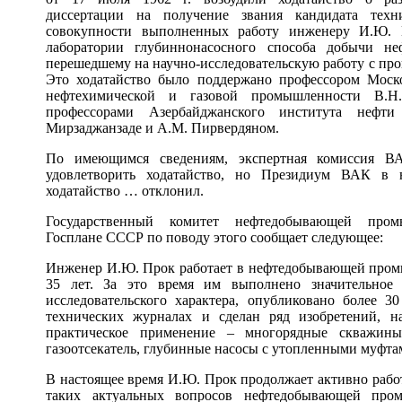
диссертации на получение звания кандидата техн
совокупности выполненных работу инженеру И.Ю. 
лаборатории глубиннонасосного способа добычи 
перешедшему на научно-исследовательскую работу с прои
Это ходатайство было поддержано профессором Моско
нефтехимической и газовой промышленности В.
профессорами Азербайджанского института неф
Мирзаджанзаде и А.М. Пирвердяном.
По имеющимся сведениям, экспертная комиссия ВА
удовлетворить ходатайство, но Президиум ВАК в 
ходатайство … отклонил.
Государственный комитет нефтедобывающей про
Госплане СССР по поводу этого сообщает следующее:
Инженер И.Ю. Прок работает в нефтедобывающей пром
35 лет. За это время им выполнено значительное 
исследовательского характера, опубликовано более 3
технических журналах и сделан ряд изобретений, 
практическое применение – многорядные скважины
газоотсекатель, глубинные насосы с утопленными муфтам
В настоящее время И.Ю. Прок продолжает активно рабо
таких актуальных вопросов нефтедобывающей пром