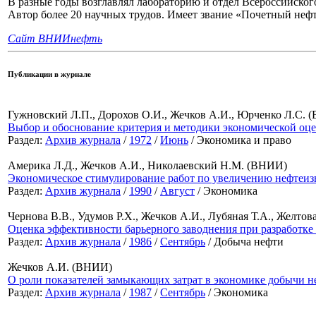
В разные годы возглавлял лабораторию и отдел Всероссийск
Автор более 20 научных трудов. Имеет звание «Почетный неф
Сайт ВНИИнефть
Публикации в журнале
Гужновский Л.П., Дорохов О.И., Жечков А.И., Юрченко Л.С.
Выбор и обоснование критерия и методики экономической оц
Раздел:
Архив журнала
/
1972
/
Июнь
/ Экономика и право
Америка Л.Д., Жечков А.И., Николаевский Н.М. (ВНИИ)
Экономическое стимулирование работ по увеличению нефтеизв
Раздел:
Архив журнала
/
1990
/
Август
/ Экономика
Чернова В.В., Удумов Р.Х., Жечков А.И., Лубяная Т.А., Жел
Оценка эффективности барьерного заводнения при разработке
Раздел:
Архив журнала
/
1986
/
Сентябрь
/ Добыча нефти
Жечков А.И. (ВНИИ)
О роли показателей замыкающих затрат в экономике добычи н
Раздел:
Архив журнала
/
1987
/
Сентябрь
/ Экономика