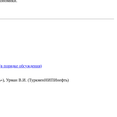
кономики.
(в порядке обсуждения)
ть»), Урман В.И. (ТуркменНИПИнефть)