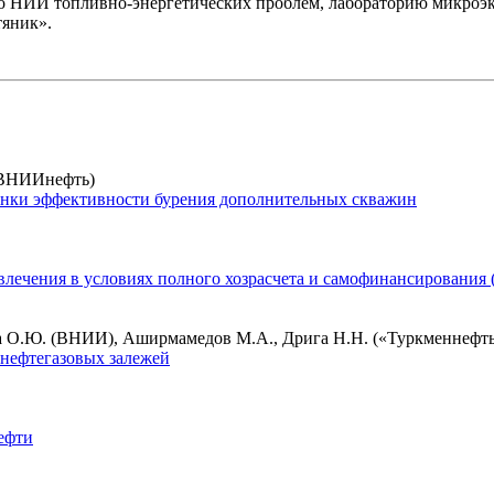
ого НИИ топливно-энергетических проблем, лабораторию микроэ
тяник».
 (ВНИИнефть)
енки эффективности бурения дополнительных скважин
лечения в условиях полного хозрасчета и самофинансирования 
това О.Ю. (ВНИИ), Аширмамедов М.А., Дрига Н.Н. («Туркменнеф
 нефтегазовых залежей
ефти