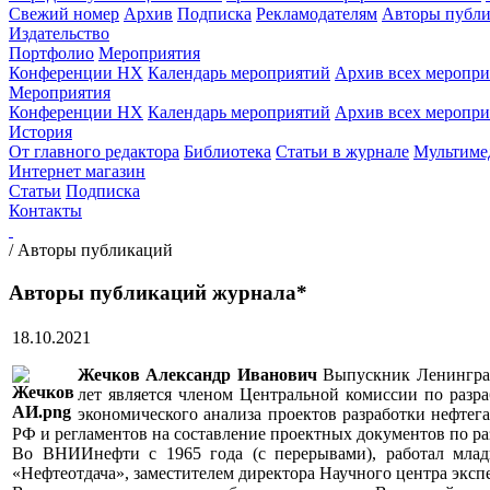
Свежий номер
Архив
Подписка
Рекламодателям
Авторы публи
Издательство
Портфолио
Мероприятия
Конференции НХ
Календарь мероприятий
Архив всех меропр
Мероприятия
Конференции НХ
Календарь мероприятий
Архив всех меропр
История
От главного редактора
Библиотека
Статьи в журнале
Мультиме
Интернет магазин
Статьи
Подписка
Контакты
/
Авторы публикаций
Авторы публикаций журнала*
18.10.2021
Жечков Александр Иванович
Выпускник Ленинградс
лет является членом Центральной комиссии по разр
экономического анализа проектов разработки нефте
РФ и регламентов на составление проектных документов по р
Во ВНИИнефти с 1965 года (с перерывами), работал млад
«Нефтеотдача», заместителем директора Научного центра экс