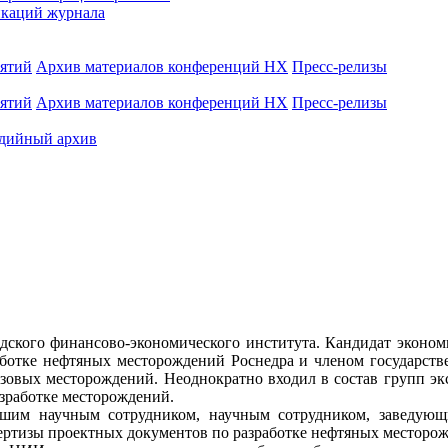
каций журнала
иятий
Архив материалов конференций НХ
Пресс-релизы
иятий
Архив материалов конференций НХ
Пресс-релизы
дийный архив
кого финансово-экономического института. Кандидат экономи
аботке нефтяных месторождений Роснедра и членом государств
газовых месторождений. Неоднократно входил в состав групп 
азработке месторождений.
шим научным сотрудником, научным сотрудником, заведующ
пертизы проектных документов по разработке нефтяных месторо