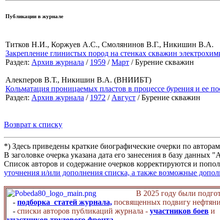
Публикации в журнале
Титков Н.И., Коржуев А.С., Смолянинов В.Г., Никишин В.А.
Закрепление глинистых пород на стенках скважин электрохи
Раздел:
Архив журнала
/
1959
/
Март
/ Бурение скважин
Алекперов В.Т., Никишин В.А. (ВНИИБТ)
Кольматация проницаемых пластов в процессе бурения и ее по
Раздел:
Архив журнала
/
1972
/
Август
/ Бурение скважин
Возврат к списку
*) Здесь приведены краткие биографические очерки по автора
В заголовке очерка указана дата его занесения в базу данных 
Список авторов и содержание очерков корректируются и попол
уточнения и/или дополнения списка, а также возможные допо
В 2025 году были подго
-
подборка статей журнала,
посвященных подвигу нефтяни
-
списки авторов публикаций журнала -
участников боев
и
участников трудового фронта
.