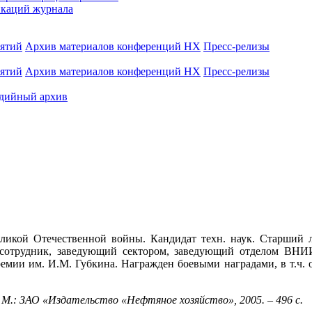
каций журнала
иятий
Архив материалов конференций НХ
Пресс-релизы
иятий
Архив материалов конференций НХ
Пресс-релизы
дийный архив
еликой Отечественной войны. Кандидат техн. наук. Старший 
отрудник, заведующий сектором, заведующий отделом ВНИИБ
мии им. И.М. Губкина. Награжден боевыми наградами, в т.ч.
М.: ЗАО «Издательство «Нефтяное хозяйство», 2005. – 496 с.