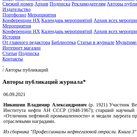
Свежий номер
Архив
Подписка
Рекламодателям
Авторы публи
Издательство
Портфолио
Мероприятия
Конференции НХ
Календарь мероприятий
Архив всех меропр
Мероприятия
Конференции НХ
Календарь мероприятий
Архив всех меропр
История
От главного редактора
Библиотека
Статьи в журнале
Мультиме
Интернет магазин
Статьи
Подписка
Контакты
/
Авторы публикаций
Авторы публикаций журнала*
06.09.2021
Никишин Владимир Александрович
(р. 1921) Участник В
Института нефти АН СССР (1948-1967); старший научный с
«Отличник нефтяной промышленности» и медали лауреата пре
отраслевыми наградами.
Из сборника "Профессионалы нефтегазовой отрасли. Книга 3" 