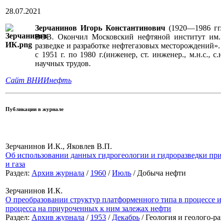
28.07.2021
Зерчанинов Игорь Константинович
(1920—1986 гг
ВОВ. Окончил Московский нефтяной институт им. 
разведке и разработке нефтегазовых месторождений». к.
с 1951 г. по 1980 г.(инженер, ст. инженер., м.н.с.,
научных трудов.
Сайт ВНИИнефть
Публикации в журнале
Зерчанинов И.К., Яковлев В.П.
Об использовании данных гидрогеологии и гидроразведки при 
и газа
Раздел:
Архив журнала
/
1960
/
Июль
/ Добыча нефти
Зерчанинов И.К.
О преобразовании структур платформенного типа в процессе 
процесса на приуроченных к ним залежах нефти
Раздел:
Архив журнала
/
1953
/
Декабрь
/ Геология и геолого-р