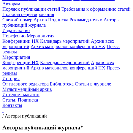
Авторам
Порядок публикации статей
Требования к оформлению статей
Правила рецензирования
Свежий номер
Архив
Подписка
Рекламодателям
Авторы
публикаций журнала
Издательство
Портфолио
Мероприятия
Конференции НХ
Календарь мероприятий
Архив всех
мероприятий
Архив материалов конференций НХ
Пресс-
релизы
Мероприятия
Конференции НХ
Календарь мероприятий
Архив всех
мероприятий
Архив материалов конференций НХ
Пресс-
релизы
История
От главного редактора
Библиотека
Статьи в журнале
Мультимедийный архив
Интернет магазин
Статьи
Подписка
Контакты
/
Авторы публикаций
Авторы публикаций журнала*