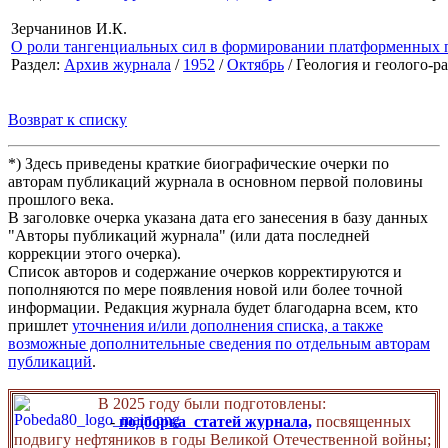
Зерчанинов И.К.
О роли тангенциальных сил в формировании платформенных 
Раздел:
Архив журнала
/
1952
/
Октябрь
/ Геология и геолого-р
Возврат к списку
*) Здесь приведены краткие биографические очерки по
авторам публикаций журнала в основном первой половины
прошлого века.
В заголовке очерка указана дата его занесения в базу данных
"Авторы публикаций журнала" (или дата последней
коррекции этого очерка).
Список авторов и содержание очерков корректируются и
пополняются по мере появления новой или более точной
информации. Редакция журнала будет благодарна всем, кто
пришлет
уточнения и/или дополнения списка, а также
возможные дополнительные сведения по отдельным авторам
публикаций
.
В 2025 году были подготовлены:
-
подборка статей журнала,
посвященных
подвигу нефтяников в годы Великой Отечественной войны;