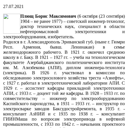
27.07.2021
Плющ Борис Максимович
(6 октября (23 сентября)
1904 – не ранее 1977) – советский инженер-технолог,
доктор технических наук, специалист в области
нефтепромысловой электротехники и
электрооборудования, изобретатель.
Родился в г. Александрополь Эриванской губ. (ныне г. Гюмри
Респ. Армения, бывш. Ленинакан) в семье
железнодорожного рабочего. В 1921 г. окончил среднюю
школу в г. Баку. В 1921 – 1927 гг. – учеба на технологическом
факультете Азербайджанского политехнического института
им. М. Азизбекова (АПИ), диплом инженера-технолога
(электрика). В 1926 г. участвовал в комиссии по
обследованию электросилового хозяйства треста «Азнефть»,
с 1927 г. работал в электротехнической лаборатории АПИ. С
1929 г. – ассистент кафедры прикладной электротехники
АПИ, с 1933 г. – доцент той же кафедры. В 1928 – 1933 гг. по
совместительству – инженер по электрооборудованию
Каспийского пароходства, в 1931 – 1933 гг. – инструктор по
электросварке заводов Баксудостройремонта, в 1935 г. -
консультант АзНИИ и с 1935 по 1938 г. – консультант
ГИИНМаша по вопросам электропривода в нефтяной
промышленности, с 1933 по 1942 г. – начальник проектного