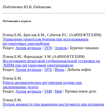
Подготовил Ю.В. Евдошенко
Публикации в журнале
Плющ Б.М., Бреслав Б.М., Сабитов Р.С. (АзИНЕФТЕХИМ)
Управление процессом бурения при использовании
регулируемых электробуров
Раздел:
Архив журнала
/
1976
/
Апрель
/ Бурение скважин
Плющ Б.М., Фархадзаде Э.М. (АзИНЕФТЕХИМ)
Исследование штанговой глубиннонасосной установки на
ЭЦВМ при регулируемом электроприводе
Раздел:
Архив журнала
/
1976
/
Июнь
/ Добыча нефти
Плющ Б.М.
Работа автоматических регуляторов подачи при
заклинивании долота
Раздел:
Архив журнала
/
1948
/
Май
/ Промысловое дело
Плющ Б.М.
Потери мощности при вращении инструмента при роторном