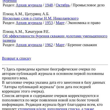
бурении
Раздел:
Архив журнала
/
1948
/
Октябрь
/ Промысловое дело
Плющ А.М., Цатурянц А.Б.
Несколько слов о статье Н.М. Николаевского
Раздел:
Архив журнала
/
1953
/
Март
/ Экономика и право
Плющ А.М., Хачатуров Р.Е.
Об эффективности бурения скважин долотами уменьшенного
размера
Раздел:
Архив журнала
/
1962
/
Март
/ Бурение скважин
Возврат к списку
*) Здесь приведены краткие биографические очерки по
авторам публикаций журнала в основном первой половины
прошлого века.
В заголовке очерка указана дата его занесения в базу данных
"Авторы публикаций журнала" (или дата последней
коррекции этого очерка).
Список авторов и содержание очерков корректируются и
пополняются по мере появления новой или более точной
информации. Редакция журнала будет благодарна всем, кто
пришлет
уточнения и/или дополнения списка, а также