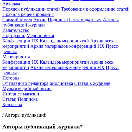
Авторам
Порядок публикации статей
Требования к оформлению статей
Правила рецензирования
Свежий номер
Архив
Подписка
Рекламодателям
Авторы
публикаций журнала
Издательство
Портфолио
Мероприятия
Конференции НХ
Календарь мероприятий
Архив всех
мероприятий
Архив материалов конференций НХ
Пресс-
релизы
Мероприятия
Конференции НХ
Календарь мероприятий
Архив всех
мероприятий
Архив материалов конференций НХ
Пресс-
релизы
История
От главного редактора
Библиотека
Статьи в журнале
Мультимедийный архив
Интернет магазин
Статьи
Подписка
Контакты
/
Авторы публикаций
Авторы публикаций журнала*