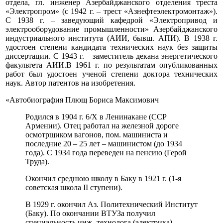
отдела, гл. инженер Азербайджанского отделения треста
«Электропром» (с 1942 г. – трест «Азнефтеэлектромонтаж»).
С 1938 г. – заведующий кафедрой «Электропривод и
электрооборудование промышленности» Азербайджанского
индустриального института (АИИ, бывш. АПИ). В 1938 г.
удостоен степени кандидата технических наук без защиты
диссертации. С 1943 г. – заместитель декана энергетического
факультета АИИ.В 1961 г. по результатам опубликованных
работ был удостоен ученой степени доктора технических
наук. Автор патентов на изобретения.
«Автобиография Плющ Бориса Максимович
Родился в 1904 г. 6/Х в Ленинакане (ССР
Армении). Отец работал на железной дороге
осмотрщиком вагонов, пом. машиниста и
последние 20 – 25 лет – машинистом (до 1934
года). С 1934 года переведен на пенсию (Герой
Труда).
Окончил среднюю школу в Баку в 1921 г. (1-я
советская школа II ступени).
В 1929 г. окончил Аз. Политехнический Институт
(Баку). По окончании ВТУЗа получил
специальность инж.-технолога (электрика).