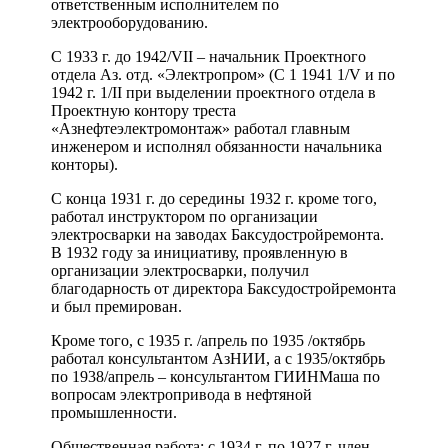
ответственным исполнителем по
электрооборудованию.
С 1933 г. до 1942/VII – начальник Проектного
отдела Аз. отд. «Электропром» (С 1 1941 1/V и по
1942 г. 1/II при выделении проектного отдела в
Проектную контору треста
«Азнефтеэлектромонтаж» работал главным
инженером и исполнял обязанности начальника
конторы).
С конца 1931 г. до середины 1932 г. кроме того,
работал инструктором по организации
электросварки на заводах Баксудостройремонта.
В 1932 году за инициативу, проявленную в
организации электросварки, получил
благодарность от директора Баксудостройремонта
и был премирован.
Кроме того, с 1935 г. /апрель по 1935 /октябрь
работал консультантом АзНИИ, а с 1935/октябрь
по 1938/апрель – консультантом ГИИНМаша по
вопросам электропривода в нефтяной
промышленности.
Общественная работа: с 1934 г. по 1927 г. член