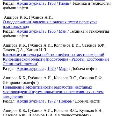
Раздел:
Архив журнала
/
1953
/
Июль
/ Техника и технология
добычи нефти
Аширов К.Б., Губанов А.И.
О поддержании давления в залежах путем перепуска
пластовых вод
Раздел:
Архив журнала
/
1955
/
Май
/ Техника и технология
добычи нефти
Аширов К.Б., Губанов А.И., Колганов В.И., Сазонов Б.Ф.,
Такоев Д.А., Ханин И.Л.
Блоковые системы разработки нефтяных месторождений
Куйбышевской области [подрубрика - Работы, удостоенные
Ленинской премии]
Раздел:
Архив журнала
/
1970
/
Март
/ Добыча нефти
Аширов К.Б., Губанов А.И., Ковалев В.С., Сазонов Б.Ф.
(Гипровостокнефть)
Повышение эффективности разработки нефтяных
месторождений путем применения интенсивных систем
заводнения
Раздел:
Архив журнала
/
1972
/
Ноябрь
/ Добыча нефти
Аширов К.Б., Губанов А.И., Ковалев В.С., Куликов Б.Н.,
Сазонов Б.Ф., Шабанов В.А. (Гипровостокнефть)