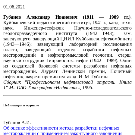
01.06.2021
Губанов Александр Иванович (1911 — 1989 гг.)
.
Куйбышевский педагогический институт, 1941 г., канд. техн.
наук. Инженер-геофизик Научно-исследовательского
геологоразведочного института (1942—1943); зам.
заведующего, заведующий ЦНИЛ Куйбышевнефтекомбината
(1943—1946); заведующий лабораторией исследования
пласта, заведующий отделом разработки нефтяных
месторождений и нефтепромысловой геологии, старш.
научный сотрудник Гипровосток- нефть (1942—1989). Один
из создателей блоковой системы разработки нефтяных
месторождений. Лауреат Ленинской премии, Почетный
нефтяник, лауреат премии им. акад. И. М. Губкина.
Сборник "Профессионалы нефтегазовой отрасли. Книга
1" М.: ОАО Типография «Нефтяник», 1996.
Публикации в журнале
Губанов А.И.
Об оценке эффективности метода разработки нефтяных
месторождений с применением законтурного заводнения