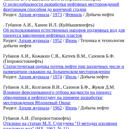
О целесообразности разработки нефтяных месторождений
фонтанным способом до конечной стадии
Раздел:
Архив журнала
/
1973
/
Февраль
/ Добыча нефти
. Губанов А.И., Ханин И.Л. (Куйбышевнефть)
Об использовании естественных напоров подземных вод для
процесса заводнения нефтяных пластов
Раздел:
Архив журнала
/
1952
/
Июнь
/ Техника и технология
добычи нефти
Губанов А.И., Кожакин С.В., Катеев В.М., Сазонов Б.Ф.
(Гипровостокнефть)
Статистическая оценка потерь нефти при различных числе и
размещении скважин на Зольненском месторождении
Раздел:
Архив журнала
/
1974
/
Июль
/ Добыча нефти
Губанов А.И., Колганов В.И., Сазонов Б.Ф., Жуков Д.М.
Влияние форсированного отбора жидкости на процесс
обводнения и нефтеотдачу на примере разработки
месторождения Яблоневый Овраг
Раздел:
Архив журнала
/
1962
/
Июнь
/ Добыча нефти
Губанов А.И. (Гипровостокнефть)
Отклики на статью М.Л. Сургучева "О методах изоляции
пластовых вод" (НХ. 1962. № 11)