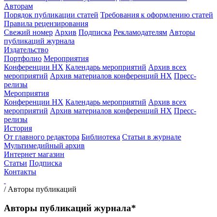
Авторам
Порядок публикации статей
Требования к оформлению статей
Правила рецензирования
Свежий номер
Архив
Подписка
Рекламодателям
Авторы
публикаций журнала
Издательство
Портфолио
Мероприятия
Конференции НХ
Календарь мероприятий
Архив всех
мероприятий
Архив материалов конференций НХ
Пресс-
релизы
Мероприятия
Конференции НХ
Календарь мероприятий
Архив всех
мероприятий
Архив материалов конференций НХ
Пресс-
релизы
История
От главного редактора
Библиотека
Статьи в журнале
Мультимедийный архив
Интернет магазин
Статьи
Подписка
Контакты
/
Авторы публикаций
Авторы публикаций журнала*