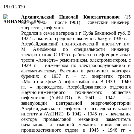
18.09.2020
Архангельский Николай Константинович
(15
ноября 1903 – после 1961) – советский инженер-
энергетик, нефтяник.
Родился в семье ветврача в г. Куба Бакинской губ. В
1922 г. окончил среднюю школу в г. Баку, в 1930 г. –
Азербайджанский политехнический институт им.
М. Азизбекова по специальности инженер-
электротехник. С 1925 г. работал на нефтепромыслах
треста «Азнефть» ремонтником, электромонтером, с
1929 г. – инженером по электрооборудованию и
автоматическому бурению в различных конторах
бурения; с 1937 г. – гл. энергетик треста
«Молотовнефть» Азнефтекомбината. В 1939 – 1940
гг. – председатель Азербайджанского отделения
Научно-инженерного технического общества
нефтяников (АзНИТО). В 1941 – 1942 гг. –
заведующий центральной энерголаборатории
Азербайджанского нефтяного исследовательского
института (АзНИИ). В 1942 - 1945 гг. - начальник
сектора промысловой механики, заместитель
начальника и главный механик промыслового
производственного отдела, в 1945 - 1946 гг. -