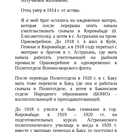
получаемое жалование.
Отец умер в 1914 г. от астмы.
Я и мой брат остались на иждивении матери,
которая после перерыва опять начала
учительствовать сначала в Кировабаде (б.
Елисаветполь), а затем в г. Астрахани на пром.
Оранжерейное. До 1918 г. я жил в Кубе,
Геокчае и Кировабаде, а в 1918 году переехал с
матерью и братом в г. Астрахань, где мать
начала работать учительницей на рыбном
промысле Оранжерейное и одновременно в
Политотделе Военно-морского флота.
После перевода Политотдела в 1920 г. в г. Баку
мать тоже перевели в Баку, где она и работала
сначала в Политотделе, а затем в Бакинском
отделе Народного образования (БОНО) -
воспитательницей и преподавательницей.
До 1918 г. учился в быв. гимназии в гор.
Кировабаде. в 1919 – 1920 гг. на
подготовительных курсах Астраханского
политехнического училища и когда в 1920 г.
вместе с матерью переехал в Баку, то поступил в