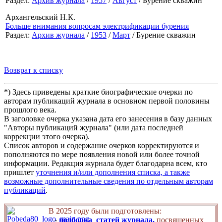
Раздел:
Архив журнала
/
1957
/
Август
/ Бурение скважин
Архангельский Н.К.
Больше внимания вопросам электрификации бурения
Раздел:
Архив журнала
/
1953
/
Март
/ Бурение скважин
Возврат к списку
*) Здесь приведены краткие биографические очерки по
авторам публикаций журнала в основном первой половины
прошлого века.
В заголовке очерка указана дата его занесения в базу данных
"Авторы публикаций журнала" (или дата последней
коррекции этого очерка).
Список авторов и содержание очерков корректируются и
пополняются по мере появления новой или более точной
информации. Редакция журнала будет благодарна всем, кто
пришлет
уточнения и/или дополнения списка, а также
возможные дополнительные сведения по отдельным авторам
публикаций
.
В 2025 году были подготовлены:
-
подборка статей журнала,
посвященных