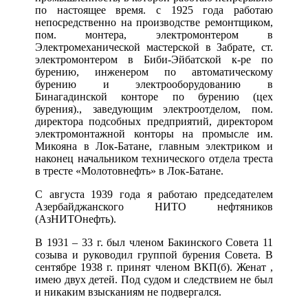
по настоящее время. с 1925 года работаю
непосредственно на производстве ремонтщиком,
пом. монтера, электромонтером в
Электромеханической мастерской в Забрате, ст.
электромонтером в Биби-Эйбатской к-ре по
бурению, инженером по автоматическому
бурению и электрооборудованию в
Бинагадинской конторе по бурению (цех
бурения)., заведующим электроотделом, пом.
директора подсобных предприятий, директором
электромонтажной конторы на промысле им.
Микояна в Лок-Батане, главным электриком и
наконец начальником технического отдела треста
в тресте «Молотовнефть» в Лок-Батане.
С августа 1939 года я работаю председателем
Азербайджанского НИТО нефтяников
(АзНИТОнефть).
В 1931 – 33 г. был членом Бакинского Совета 11
созыва и руководил группой бурения Совета. В
сентябре 1938 г. принят членом ВКП(б). Женат ,
имею двух детей. Под судом и следствием не был
и никаким взысканиям не подвергался.