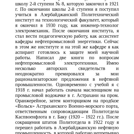
школу 2-й ступени № 8, которую закончил в 1921
г. По окончании школы 2-й ступени я поступил
учиться в Азербайджанский Политехнический
институт на технологический факультет, который
я окончил в 1930 году, как инженер-технолог
электромеханик. После окончания института, я
стал вести педагогическую работу, как ассистент
кафедры нефтепромысловой энергетики. Сейчас
в этом же институте и на этой же кафедре я как
аспирант готовлюсь к защите моей научной
работы. Написал две книги по вопросам
нефтепромысловой электротехники. Имею
несколько авторских свидетельств и
неоднократно премировался за мои
рационализаторские предложения в нефтяной
промышленности. Одновременно с учебой я с
1918 г. начал работать сначала масленщиком на
промысловой водокачке в г. Астрахани на пром.
Оранжерейное, затем конторщиком на продбазе
«Вольск» Астраханского Военно-морского порта,
ответственным сопровождающим Политотдела
Каспвоенфлота в г. Баку (1920 – 1922 гг.). После
сокращения штатов Политотдела в 1922 году я
перешел работать в Азербайджанскую нефтяную
промышленность, в которой работаю непрерывно