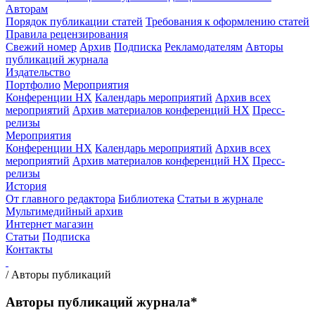
Авторам
Порядок публикации статей
Требования к оформлению статей
Правила рецензирования
Свежий номер
Архив
Подписка
Рекламодателям
Авторы
публикаций журнала
Издательство
Портфолио
Мероприятия
Конференции НХ
Календарь мероприятий
Архив всех
мероприятий
Архив материалов конференций НХ
Пресс-
релизы
Мероприятия
Конференции НХ
Календарь мероприятий
Архив всех
мероприятий
Архив материалов конференций НХ
Пресс-
релизы
История
От главного редактора
Библиотека
Статьи в журнале
Мультимедийный архив
Интернет магазин
Статьи
Подписка
Контакты
/
Авторы публикаций
Авторы публикаций журнала*