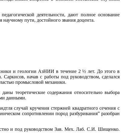
педагогической деятельности, дают полное основание
 научному пути, достойного звания доцента.
хники и геологии АзНИИ в течение 2 ½ лет. До этого в
 Саркисов, начав с работы под руководством, сделался
бластью промысловой механики.
м даны теоретические содержания относительно выбора
ыми данными.
ндтля случай кручения стержней квадратного сечения с
ханическом сопротивлении пород разбуривания” разобран
стно и под руководством Зав. Мех. Лаб. С.И. Шищенко.