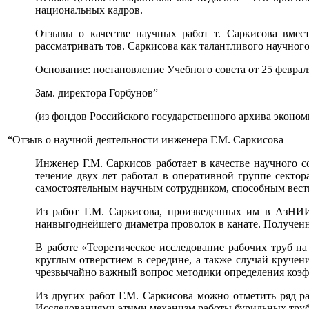
национальных кадров.
Отзывы о качестве научных работ т. Саркисова вмес
рассматривать тов. Саркисова как талантливого научног
Основание: постановление Учебного совета от 25 февраля
Зам. директора Горбунов”
(из фондов Российского государственного архива эконом
“Отзыв о научной деятельности инженера Г.М. Саркисова
Инженер Г.М. Саркисов работает в качестве научного 
течение двух лет работал в оперативной группе секто
самостоятельным научным сотрудником, способным вести
Из работ Г.М. Саркисова, произведенных им в АзНИИ,
наивыгоднейшего диаметра проволок в канате. Получен
В работе «Теоретическое исследование рабочих труб н
круглым отверстием в середине, а также случай кручен
чрезвычайно важный вопрос методики определения коэ
Из других работ Г.М. Саркисова можно отметить ряд р
Исследованиями этими механизм работы бурильных труб