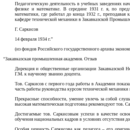
Педагогическую деятельность в учебных заведениях нача
физике и математике. В середине 1931 г. я, по пре
математики, где работал до конца 1932 г., преподавая
кафедре технической механики в Закавказской Промышле
Г. Саркисов
14 февраля 1934 г.”
(из фондов Российского государственного архива эконом
“Закавказская промышленная академия. Отзыв
Дирекция и общественные организации Закавказской 
Г.М. к научному званию доцента.
Тов. Саркисов с первого года работы в Академии показа
часть работы руководства курсом технической механики 
Прекрасные способности, умение увлечь за собой слуш
высокая математическая подготовка рекомендуют тов. Са
Достигаемые тов. Саркисовым успехи в качестве осво
обучения национальных кадров в условиях отсутствия до
Особая ценность Саркисова как педагога – его ориги