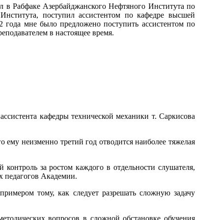
отал в Рабфаке Азербайджанского Нефтяного Института по
 Института, поступил ассистентом по кафедре высшей
932 года мне было предложено поступить ассистентом по
еподавателем в настоящее время.
систента кафедры технической механики т. Саркисова
го ему неизменно третий год отводится наиболее тяжелая
 контроль за ростом каждого в отдельности слушателя,
х педагогов Академии.
примером тому, как следует разрешать сложную задачу
методических вопросов в сложной обстановке обучения