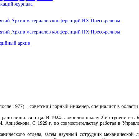
каций журнала
иятий
Архив материалов конференций НХ
Пресс-релизы
иятий
Архив материалов конференций НХ
Пресс-релизы
дийный архив
 после 1977) – советский горный инженер, специалист в област
 рано лишился отца. В 1924 г. окончил школу 2-й ступени в г. Б
. Азизбекова. С 1929 г. по совместительству работал в Управ
анического отдела, затем научный сотрудник механической л