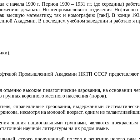
л с начала 1930 г. Период 1930 – 1931 гг. (до середины) раб
дложению деканата Нефтепромыслового отделения Нефтяного
 как высшую математику, так и номографию [так!]. В конце 1
нной Академии. В последнем учебном заведении и работаю я пр
ики).
Нефтяной Промышленной Академии НКТП СССР представляют ас
л отменно высокие педагогические дарования, на основании че
в группах коренного местного населения (тюрок).
ателя, справедливые требования, выдержанный систематический
ркисова, несмотря на молодой возраст, одним из талантливейши
ения знания национальными группами, являются прекрасным 
статочной научной литературы на их родом языке.
нальный, строго продуманный подход к решению целого ряда 