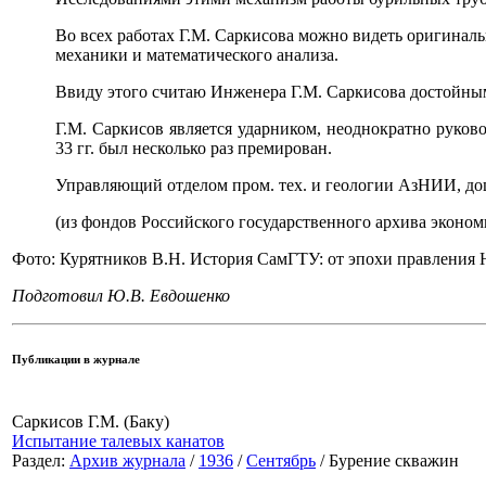
Во всех работах Г.М. Саркисова можно видеть оригиналь
механики и математического анализа.
Ввиду этого считаю Инженера Г.М. Саркисова достойным
Г.М. Саркисов является ударником, неоднократно руко
33 гг. был несколько раз премирован.
Управляющий отделом пром. тех. и геологии АзНИИ, до
(из фондов Российского государственного архива эконом
Фото: Курятников В.Н. История СамГТУ: от эпохи правления Ни
Подготовил Ю.В. Евдошенко
Публикации в журнале
Саркисов Г.М. (Баку)
Испытание талевых канатов
Раздел:
Архив журнала
/
1936
/
Сентябрь
/ Бурение скважин