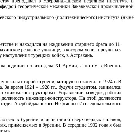
ьству преподавал в Азербайджанском нефтяном институте и
кафедрой теоретической механики Закавказской промышленной
евского индустриального (политехнического) института (ныне
етстве и находился на иждивении старшего брата до 11-
емахинское реальное училище, в котором успел проучиться
ду наступления турецких войск, в Астрахань.
в экспедиции политотдела XI Армии, а потом в Военно-
пу школы второй ступени, которую и окончил в 1924 г. В
За время 1924 – 1928 гг., будучи студентом, занимался,
 техником-конструктором в Управление разведок, работал
 должность инженера-конструктора. На этой должности
й отдел Азербайджанского Нефтяного Исследовательского
олотьев в бурении и испытанию сверхтвердых сплавов,
ах, применяемых в бурении. В середине 1932 года я был
ники.