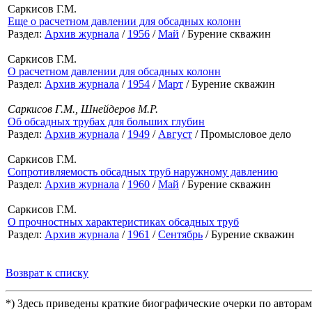
Саркисов Г.М.
Еще о расчетном давлении для обсадных колонн
Раздел:
Архив журнала
/
1956
/
Май
/ Бурение скважин
Саркисов Г.М.
О расчетном давлении для обсадных колонн
Раздел:
Архив журнала
/
1954
/
Март
/ Бурение скважин
Саркисов Г.М., Шнейдеров М.Р.
Об обсадных трубах для больших глубин
Раздел:
Архив журнала
/
1949
/
Август
/ Промысловое дело
Саркисов Г.М.
Сопротивляемость обсадных труб наружному давлению
Раздел:
Архив журнала
/
1960
/
Май
/ Бурение скважин
Саркисов Г.М.
О прочностных характеристиках обсадных труб
Раздел:
Архив журнала
/
1961
/
Сентябрь
/ Бурение скважин
Возврат к списку
*) Здесь приведены краткие биографические очерки по автора