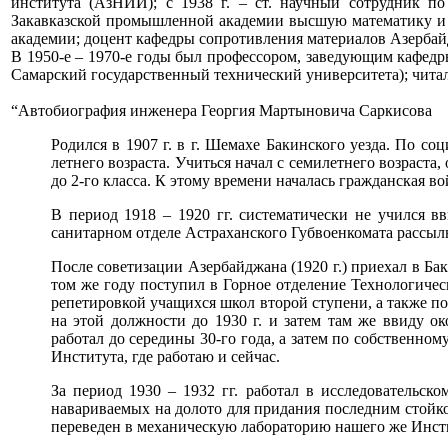
института (АзНИИ); с 1938 г. – ст. научный сотрудник п
Закавказской промышленной академии высшую математику и т
академии; доцент кафедры сопротивления материалов Азербай
В 1950-е – 1970-е годы был профессором, заведующим кафедр
Самарский государственный технический университета); читал
“Автобиография инженера Георгия Мартыновича Саркисова
Родился в 1907 г. в г. Шемахе Бакинского уезда. По с
летнего возраста. Учиться начал с семилетнего возраста
до 2-го класса. К этому времени началась гражданская в
В период 1918 – 1920 гг. систематически не учился в
санитарном отделе Астраханского Губвоенкомата рассыл
После советизации Азербайджана (1920 г.) приехал в Ба
том же году поступил в Горное отделение Технологическ
репетировкой учащихся школ второй ступени, а также по
на этой должности до 1930 г. и затем там же ввиду 
работал до середины 30-го года, а затем по собственн
Института, где работаю и сейчас.
За период 1930 – 1932 гг. работал в исследовательс
навариваемых на долото для придания последним стойко
переведен в механическую лабораторию нашего же Инст