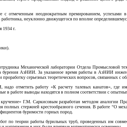
те с отмеченным неоднократным премированием, успехами в 
о работника, неуклонно движущегося по вполне определившемуся
 1934 г.
ики).
сотрудника Механической лаборатории Отдела Промысловой те
ра бурения АзНИИ. За указанное время работы в АзНИИ инжен.
 проработку серьезных теоретических вопросов, связанных с о
 надо отметить работу «К расчету талевых канатов», где и
ные в работе выводы находятся в полном соответствии с опытн
а кручение» Г.М. Саркисовым разработан методом аналогии Пра
ия полных стержней крестообразного сечения. В работе “О ме
ффициентов буримости горных пород.
абот по теории работы бурильных труб, проведенных им совме
 и напряжение в них были впервые математически освещены.