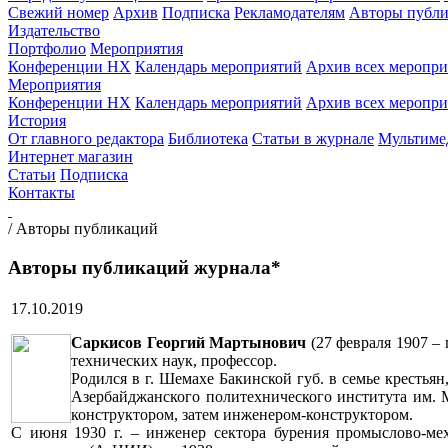
Свежий номер
Архив
Подписка
Рекламодателям
Авторы публи
Издательство
Портфолио
Мероприятия
Конференции НХ
Календарь мероприятий
Архив всех меропр
Мероприятия
Конференции НХ
Календарь мероприятий
Архив всех меропр
История
От главного редактора
Библиотека
Статьи в журнале
Мультиме
Интернет магазин
Статьи
Подписка
Контакты
/
Авторы публикаций
Авторы публикаций журнала*
17.10.2019
Саркисов Георгий Мартынович
(27 февраля 1907 –
технических наук, профессор.
Родился в г. Шемахе Бакинской губ. в семье крестьян,
Азербайджанского политехнического института им. М
конструктором, затем инженером-конструктором.
С июня 1930 г. – инженер сектора бурения промыслово-мех