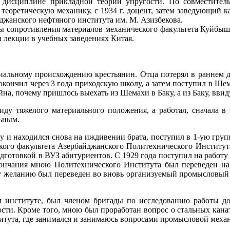
о дисциплине прикладной теории упругости. По совместител
еоретическую механику, с 1934 г. доцент, затем заведующий 
джанского нефтяного института им. М. Азизбекова.
ы сопротивления материалов механического факультета Куйбыш
 лекции в учебных заведениях Китая.
оциальному происхождению крестьянин. Отца потерял в раннем д
, окончил через 3 года приходскую школу, а затем поступил в Ш
ойна, почему пришлось выехать из Шемахи в Баку, а из Баку, вви
виду тяжелого материального положения, а работал, сначала 
ьным.
ку и находился снова на иждивении брата, поступил в 1-ую груп
ого факультета Азербайджанского Политехнического Института. 
дготовкой в ВУЗ абитуриентов. С 1929 года поступил на работу
окончания мною Политехнического Института был переведен на
ому желанию был переведен во вновь организуемый промысловы
ком институте, был членом бригады по исследованию работы д
сти. Кроме того, мною был проработан вопрос о стальных канат
итута, где занимался и занимаюсь вопросами промысловой меха