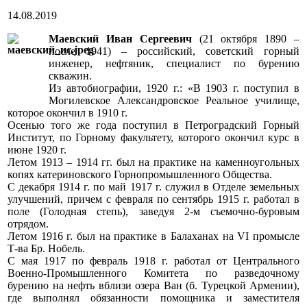
14.08.2019
Маевский Иван Сергеевич
(21 октября 1890 –
после 1941) – российский, советский горный
инженер, нефтяник, специалист по бурению
скважин.
Из автобиографии, 1920 г.: «В 1903 г. поступил в
Могилевское Александровское Реальное училище,
которое окончил в 1910 г.
Осенью того же года поступил в Петроградский Горный
Институт, по Горному факультету, которого окончил курс в
июне 1920 г.
Летом 1913 – 1914 гг. был на практике на каменноугольных
копях катериновского Горнопромышленного Общества.
С декабря 1914 г. по май 1917 г. служил в Отделе земельных
улучшений, причем с февраля по сентябрь 1915 г. работал в
поле (Голодная степь), заведуя 2-м съемочно-буровым
отрядом.
Летом 1916 г. был на практике в Балаханах на VI промысле
Т-ва Бр. Нобель.
С мая 1917 по февраль 1918 г. работал от Центрального
Военно-Промышленного Комитета по разведочному
бурению на нефть вблизи озера Ван (б. Турецкой Армении),
где выполнял обязанности помощника и заместителя