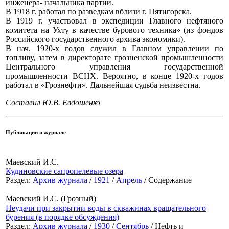
инженера- начальника партии.
В 1918 г. работал по разведкам вблизи г. Пятигорска.
В 1919 г. участвовал в экспедиции Главного нефтяного
комитета на Ухту в качестве бурового техника» (из фондов
Российского государственного архива экономики).
В нач. 1920-х годов служил в Главном управлении по
топливу, затем в директорате грозненской промышленности
Центрального управления государственной
промышленности ВСНХ. Вероятно, в конце 1920-х годов
работал в «Грознефти». Дальнейшая судьба неизвестна.
Составил Ю.В. Евдошенко
Публикации в журнале
Маевский И.С.
Кудиновские сапропелевые озера
Раздел:
Архив журнала
/
1921
/
Апрель
/ Содержание
Маевский И.С. (Грозный)
Неудачи при закрытии воды в скважинах вращательного
бурения (в порядке обсуждения)
Раздел:
Архив журнала
/
1930
/
Сентябрь
/ Нефть и