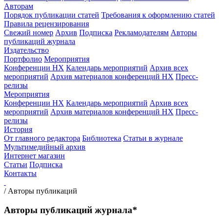
Авторам
Порядок публикации статей
Требования к оформлению статей
Правила рецензирования
Свежий номер
Архив
Подписка
Рекламодателям
Авторы
публикаций журнала
Издательство
Портфолио
Мероприятия
Конференции НХ
Календарь мероприятий
Архив всех
мероприятий
Архив материалов конференций НХ
Пресс-
релизы
Мероприятия
Конференции НХ
Календарь мероприятий
Архив всех
мероприятий
Архив материалов конференций НХ
Пресс-
релизы
История
От главного редактора
Библиотека
Статьи в журнале
Мультимедийный архив
Интернет магазин
Статьи
Подписка
Контакты
/
Авторы публикаций
Авторы публикаций журнала*