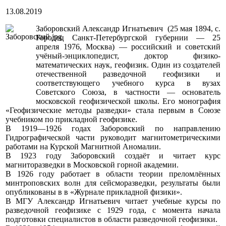
13.08.2019
Заборовский Александр Игнатьевич (25 мая 1894, с.
Городец Санкт-Петербургской губернии — 25
апреля 1976, Москва) — российский и советский
учёный-энциклопедист, доктор физико-
математических наук, геофизик. Один из создателей
отечественной разведочной геофизики и
соответствующего учебного курса в вузах
Советского Союза, в частности — основатель
московской геофизической школы. Его монография
«Геофизические методы разведки» стала первым в Союзе
учебником по прикладной геофизике.
В 1919—1926 годах Заборовский по направлению
Гидрографической части руководит магнитометрическими
работами на Курской Магнитной Аномалии.
В 1923 году Заборовский создаёт и читает курс
магниторазведки в Московской горной академии.
В 1926 году работает в области теории преломлённых
минтроповских волн для сейсморазведки, результаты были
опубликованы в в «Журнале прикладной физики».
В МГУ Александр Игнатьевич читает учебные курсы по
разведочной геофизике с 1929 года, с момента начала
подготовки специалистов в области разведочной геофизики.