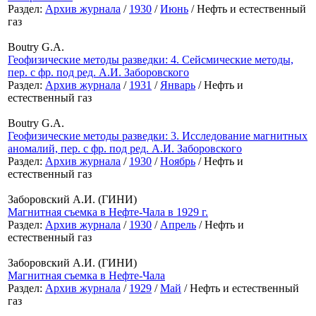
Раздел:
Архив журнала
/
1930
/
Июнь
/ Нефть и естественный
газ
Boutry G.A.
Геофизические методы разведки: 4. Сейсмические методы,
пер. с фр. под ред. А.И. Заборовского
Раздел:
Архив журнала
/
1931
/
Январь
/ Нефть и
естественный газ
Boutry G.A.
Геофизические методы разведки: 3. Исследование магнитных
аномалий, пер. с фр. под ред. А.И. Заборовского
Раздел:
Архив журнала
/
1930
/
Ноябрь
/ Нефть и
естественный газ
Заборовский А.И. (ГИНИ)
Магнитная съемка в Нефте-Чала в 1929 г.
Раздел:
Архив журнала
/
1930
/
Апрель
/ Нефть и
естественный газ
Заборовский А.И. (ГИНИ)
Магнитная съемка в Нефте-Чала
Раздел:
Архив журнала
/
1929
/
Май
/ Нефть и естественный
газ