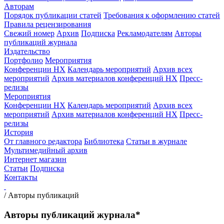
Авторам
Порядок публикации статей
Требования к оформлению статей
Правила рецензирования
Свежий номер
Архив
Подписка
Рекламодателям
Авторы
публикаций журнала
Издательство
Портфолио
Мероприятия
Конференции НХ
Календарь мероприятий
Архив всех
мероприятий
Архив материалов конференций НХ
Пресс-
релизы
Мероприятия
Конференции НХ
Календарь мероприятий
Архив всех
мероприятий
Архив материалов конференций НХ
Пресс-
релизы
История
От главного редактора
Библиотека
Статьи в журнале
Мультимедийный архив
Интернет магазин
Статьи
Подписка
Контакты
/
Авторы публикаций
Авторы публикаций журнала*