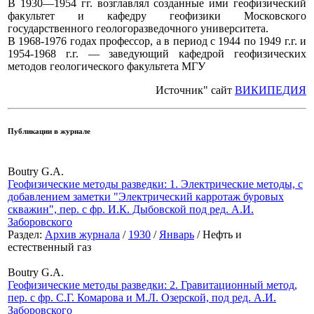
В 1930—1954 гг. возглавлял созданные ими геофизический
факультет и кафедру геофизики Московского
государственного геологоразведочного университета.
В 1968-1976 годах профессор, а в период с 1944 по 1949 г.г. и
1954-1968 г.г. — заведующий кафедрой геофизических
методов геологического факультета МГУ
Источник" сайт
ВИКИПЕДИЯ
Публикации в журнале
Boutry G.A.
Геофизические методы разведки: 1. Электрические методы, с
добавлением заметки "Электрический карротаж буровых
скважин", пер. с фр. И.К. Дыбовской под ред. А.И.
Заборовского
Раздел:
Архив журнала
/
1930
/
Январь
/ Нефть и
естественный газ
Boutry G.A.
Геофизические методы разведки: 2. Гравитационный метод,
пер. с фр. С.Г. Комарова и М.Л. Озерской, под ред. А.И.
Заборовского