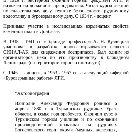
В 1929 г. экстерном окончил Горный факультет ЛГИ и
назначен на должность преподавателя. Читал курсы лекций
по спасательному делу, технике безопасности, рудничному
водоотливу и буровзрывному делу. С 1934 г. - доцент.
Принимал участие в исследованиях взрывчатых свойств
каменной пыли в Донбассе.
В 1938 - 1941 гг. в бригаде профессора А. Н. Кузнецова
участвовал в разработке нового взрывчатого вещества
СИНАЛ-АК для снаряжения боеприпасов. Был одним из
организаторов цеха по его производству в блокадном
Ленинграде (на территории горного института).
С 1946 г. - доцент, в 1953 - 1957 гг. - заведующий кафедрой
«Буровзрывные работы» ЛГИ.
"Автобиография
Вайполин Александр Федорович родился 6
апреля 1880 г. в Турьинских рудниках Урал.
области, в семье горнорабочего. Окончил курс в
Турьинском горном училище и по окончании
производственной практики на рудниках
Богословского горн. округа (медных, железных,