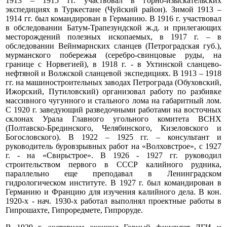
1913 – 1915 гг. участвовал в горно-изыскательских
экспедициях в Туркестане (Чуйский район). Зимой 1913 –
1914 гг. был командирован в Германию. В 1916 г. участвовал
в обследовании Батум-Трапезундской ж.д. и прилегающих
месторождений полезных ископаемых, в 1917 г. – в
обследовании Вейнмарнских сланцев (Петроградская губ.),
мурманского побережья (серебро-свинцовые руды, на
границе с Норвегией), в 1918 г. - в Ухтинской сланцево-
нефтяной и Волжской сланцевой экспедициях. В 1913 – 1918
гг. на машиностроительных заводах Петрограда (Обуховский,
Ижорский, Путиловский) организовал работу по разбивке
массивного чугунного и стального лома на габаритный лом.
С 1920 г. заведующий разведочными работами на восточных
склонах Урала Главного угольного комитета ВСНХ
(Полтавско-Брединского, Челябинского, Кизеловского и
Богословского). В 1922 – 1925 гг. – консультант и
руководитель буровзрывных работ на «Волховстрое», с 1927
г. - на «Свирьстрое». В 1926 - 1927 гг. руководил
строительством первого в СССР калийного рудника,
параллельно еще преподавал в Ленинградском
гидрологическом институте. В 1927 г. был командирован в
Германию и Францию для изучения калийного дела. В кон.
1920-х - нач. 1930-х работал выполнял проектные работы в
Гипрошахте, Гипроредмете, Гипроруде.