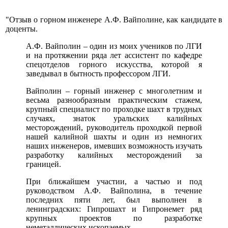
"Отзыв о горном инженере А.Ф. Вайполине, как кандидате в
доценты.
А.Ф. Вайполин – один из моих учеников по ЛГИ
и на протяжении ряда лет ассистент по кафедре
спецотделов горного искусства, которой я
заведывал в бытность профессором ЛГИ.
Вайполин – горный инженер с многолетним и
весьма разнообразным практическим стажем,
крупный специалист по проходке шахт в трудных
случаях, знаток уральских калийных
месторождений, руководитель проходкой первой
нашей калийной шахты и один из немногих
наших инженеров, имевших возможность изучать
разработку калийных месторождений за
границей.
При ближайшем участии, а частью и под
руководством А.Ф. Вайполина, в течение
последних пяти лет, был выполнен в
ленинградских: Гипрошахт и Гипронемет ряд
крупных проектов по разработке
неметаллических ископаемых.