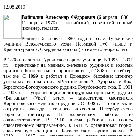
12.08.2019
Вайполин Александр Фёдорович
(6 апреля 1880 –
11 апреля 1970) – российский, советский горный
инженер, педагог.
Родился 6 апреля 1880 года в селе Турьинские
рудники Верхотурского уезда Пермской губ. (ныне г.
Краснотурьинск, Свердловская обл.) в семье горнорабочего.
В 1898 г. окончил Турьинское горное училище. В 1895 – 1897
гг. – практикант на медных, железных рудниках и золотых
приисках Богословского горного округа, с 1898 г. – штейгер,
там же. С 1899 г. работал в Донецком бассейне: штейгер
угольных рудников о-ва «Ртутное дело А. Ауэрбаха и Ко»,
Берестово-Богодуховского рудника Голубовского т-ва. В 1901
- 1903 г.г. – управляющий золоторудным прииском, рудник
«Вагранка» (Урал), затем – заместитель смотрителя
Воронцовского железного рудника. С 1908 г. – технический
сотрудник кафедры горного искусства Петербургского
горного института. В дальнейшем работал по
совместительству. В 1910 время работал по горно-
спасательному направлению, в 1911 г. организовал горно-
спасательную станцию в Богословском горном округе. В