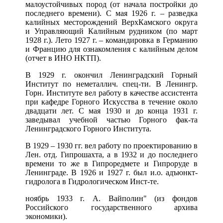
малоустойчивых пород (от начала постройки до
последнего времени). С мая 1926 г. – разведка
калийных месторождений ВерхКамского округа
и Управляющий Калийным рудником (по март
1928 г.). Лето 1927 г. – командировка в Германию
и Францию для ознакомления с калийным делом
(отчет в ИНО НКТП).
В 1929 г. окончил Ленинградский Горный
Институт по неметаллич. спец-ти. В Ленингр.
Горн. Институте вел работу в качестве ассистента
при кафедре Горного Искусства в течение около
двадцати лет. С мая 1930 и до конца 1931 г.
заведывал учебной частью Горного фак-та
Ленинградского Горного Института.
В 1929 – 1930 гг. вел работу по проектированию в
Лен. отд. Гипрошахта, а в 1932 и до последнего
времени то же в Гипроредмете и Гипроруде в
Ленинграде. В 1926 и 1927 г. был и.о. адъюнкт-
гидролога в Гидрологическом Инст-те.
ноябрь 1933 г. А. Вайполин" (из фондов
Российского государственного архива
экономики).