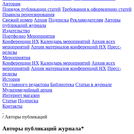
Авторам
Порядок публикации статей
Требования к оформлению статей
Правила рецензирования
Свежий номер
Архив
Подписка
Рекламодателям
Авторы
публикаций журнала
Издательство
Портфолио
Мероприятия
Конференции НХ
Календарь мероприятий
Архив всех
мероприятий
Архив материалов конференций НХ
Пресс-
релизы
Мероприятия
Конференции НХ
Календарь мероприятий
Архив всех
мероприятий
Архив материалов конференций НХ
Пресс-
релизы
История
От главного редактора
Библиотека
Статьи в журнале
Мультимедийный архив
Интернет магазин
Статьи
Подписка
Контакты
/
Авторы публикаций
Авторы публикаций журнала*