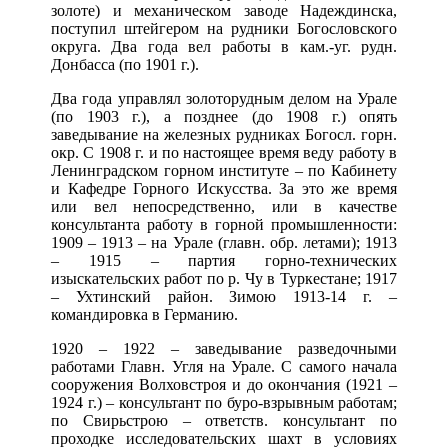
золоте) и механическом заводе Надеждинска,
поступил штейгером на рудники Богословского
округа. Два года вел работы в кам.-уг. рудн.
Донбасса (по 1901 г.).
Два года управлял золоторудным делом на Урале
(по 1903 г.), а позднее (до 1908 г.) опять
заведывание на железных рудниках Богосл. горн.
окр. С 1908 г. и по настоящее время веду работу в
Ленинградском горном институте – по Кабинету
и Кафедре Горного Искусства. За это же время
или вел непосредственно, или в качестве
консультанта работу в горной промышленности:
1909 – 1913 – на Урале (главн. обр. летами); 1913
– 1915 – партия горно-технических
изыскательских работ по р. Чу в Туркестане; 1917
– Ухтинский район. Зимою 1913-14 г. –
командировка в Германию.
1920 – 1922 – заведывание разведочными
работами Главн. Угля на Урале. С самого начала
сооружения Волховстроя и до окончания (1921 –
1924 г.) – консультант по буро-взрывным работам;
по Свирьстрою – ответств. консультант по
проходке исследовательских шахт в условиях