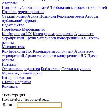
Авторам
Порядок публикации статей
Требования к оформлению статей
Правила рецензирования
Свежий номер
Архив
Подписка
Рекламодателям
Авторы
публикаций журнала
Издательство
Портфолио
Мероприятия
Конференции НХ
Календарь мероприятий
Архив всех
мероприятий
Архив материалов конференций НХ
Пресс-
релизы
Мероприятия
Конференции НХ
Календарь мероприятий
Архив всех
мероприятий
Архив материалов конференций НХ
Пресс-
релизы
История
От главного редактора
Библиотека
Статьи в журнале
Мультимедийный архив
Интернет магазин
Статьи
Подписка
Контакты
/
Регистрация
Пожалуйста, авторизуйтесь:
Логин: