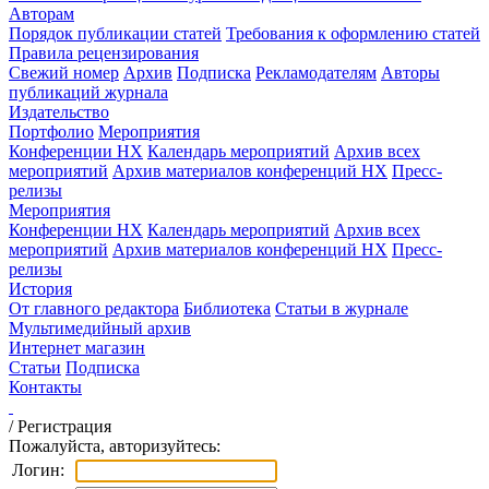
Авторам
Порядок публикации статей
Требования к оформлению статей
Правила рецензирования
Свежий номер
Архив
Подписка
Рекламодателям
Авторы
публикаций журнала
Издательство
Портфолио
Мероприятия
Конференции НХ
Календарь мероприятий
Архив всех
мероприятий
Архив материалов конференций НХ
Пресс-
релизы
Мероприятия
Конференции НХ
Календарь мероприятий
Архив всех
мероприятий
Архив материалов конференций НХ
Пресс-
релизы
История
От главного редактора
Библиотека
Статьи в журнале
Мультимедийный архив
Интернет магазин
Статьи
Подписка
Контакты
/
Регистрация
Пожалуйста, авторизуйтесь:
Логин: