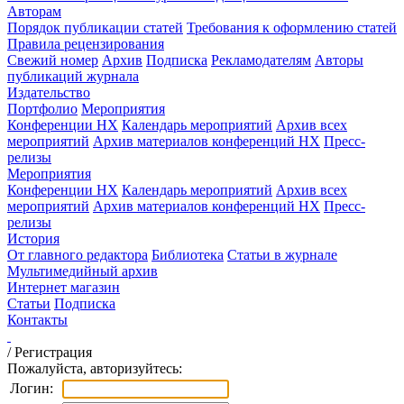
Авторам
Порядок публикации статей
Требования к оформлению статей
Правила рецензирования
Свежий номер
Архив
Подписка
Рекламодателям
Авторы
публикаций журнала
Издательство
Портфолио
Мероприятия
Конференции НХ
Календарь мероприятий
Архив всех
мероприятий
Архив материалов конференций НХ
Пресс-
релизы
Мероприятия
Конференции НХ
Календарь мероприятий
Архив всех
мероприятий
Архив материалов конференций НХ
Пресс-
релизы
История
От главного редактора
Библиотека
Статьи в журнале
Мультимедийный архив
Интернет магазин
Статьи
Подписка
Контакты
/
Регистрация
Пожалуйста, авторизуйтесь:
Логин: