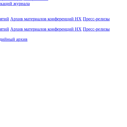
каций журнала
иятий
Архив материалов конференций НХ
Пресс-релизы
иятий
Архив материалов конференций НХ
Пресс-релизы
дийный архив