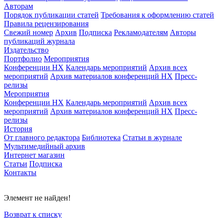
Авторам
Порядок публикации статей
Требования к оформлению статей
Правила рецензирования
Свежий номер
Архив
Подписка
Рекламодателям
Авторы
публикаций журнала
Издательство
Портфолио
Мероприятия
Конференции НХ
Календарь мероприятий
Архив всех
мероприятий
Архив материалов конференций НХ
Пресс-
релизы
Мероприятия
Конференции НХ
Календарь мероприятий
Архив всех
мероприятий
Архив материалов конференций НХ
Пресс-
релизы
История
От главного редактора
Библиотека
Статьи в журнале
Мультимедийный архив
Интернет магазин
Статьи
Подписка
Контакты
Элемент не найден!
Возврат к списку