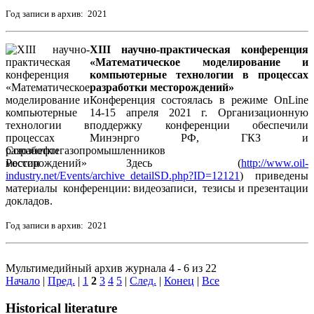
Год записи в архив: 2021
XIII научно-практическая конференция
«Математическое моделирование и
компьютерные технологии в процессах
разработки месторождений»
Конференция состоялась в режиме OnLine
14-15 апреля 2021 г. Организационную
поддержку конференции обеспечили
Минэнрго РФ, ГКЗ и
Союзнефтегазопромышленников
России Здесь (
http://www.oil-
industry.net/Events/archive_detailSD.php?ID=12121
) приведены
материалы конференции: видеозаписи, тезисы и презентации
докладов.
Год записи в архив: 2021
Мультимедийный архив журнала 4 - 6 из 22
Начало
|
Пред.
|
1
2
3
4
5
|
След.
|
Конец
|
Все
Historical literature