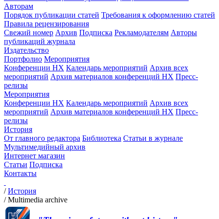
Авторам
Порядок публикации статей
Требования к оформлению статей
Правила рецензирования
Свежий номер
Архив
Подписка
Рекламодателям
Авторы
публикаций журнала
Издательство
Портфолио
Мероприятия
Конференции НХ
Календарь мероприятий
Архив всех
мероприятий
Архив материалов конференций НХ
Пресс-
релизы
Мероприятия
Конференции НХ
Календарь мероприятий
Архив всех
мероприятий
Архив материалов конференций НХ
Пресс-
релизы
История
От главного редактора
Библиотека
Статьи в журнале
Мультимедийный архив
Интернет магазин
Статьи
Подписка
Контакты
/
История
/
Multimedia archive