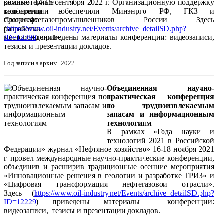
режиме 14-15 сентября 2022 г. Организационную поддержку
конференции обеспечили Минэнрго РФ, ГКЗ и
Союзнефтегазопромышленников России Здесь
(
https://www.oil-industry.net/Events/archive_detailSD.php?
ID=12390
) приведены материалы конференции: видеозаписи,
тезисы и презентации докладов.
Год записи в архив: 2022
Объединенная научно-
практическая конференция
по трудноизвлекаемым
запасам и информационным
технологиям
В рамках «Года науки и
технологий 2021 в Российской
Федерации» журнал «Нефтяное хозяйство» 16-18 ноября 2021
г провел международные научно-практические конференции,
объединив и расширив традиционные осенние мероприятия
«Инновационные решения в геологии и разработке ТРИЗ» и
«Цифровая трансформация нефтегазовой отрасли».
Здесь (
https://www.oil-industry.net/Events/archive_detailSD.php?
ID=12229
) приведены материалы конференции:
видеозаписи, тезисы и презентации докладов.