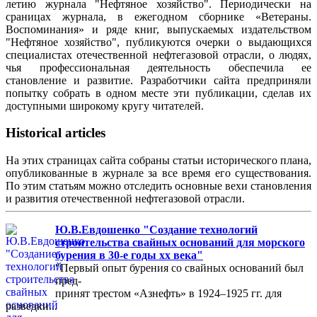
летию журнала "Нефтяное хозяйство". Периодически на
сраницах журнала, в ежегодном сборнике «Ветераны.
Воспоминания» и ряде книг, выпускаемых издательством
"Нефтяное хозяйство", публикуются очерки о выдающихся
специалистах отечественной нефтегазовой отрасли, о людях,
чья профессиональная деятельность обеспечила ее
становление и развитие. Разработчики сайта предприняли
попытку собрать в одном месте эти публикации, сделав их
доступными широкому кругу читателей.
Historical articles
На этих страницах сайта собраны статьи исторического плана,
опубликованные в журнале за все время его существования.
По этим статьям можно отследить основные вехи становления
и развития отечественной нефтегазовой отрасли.
Ю.В.Евдошенко "Создание технологий
строительства свайных оснований для морского
бурения в 30-е годы хх века"
"Первый опыт бурения со свайных оснований был
пред-
принят трестом «Азнефть» в 1924–1925 гг. для
разведки...