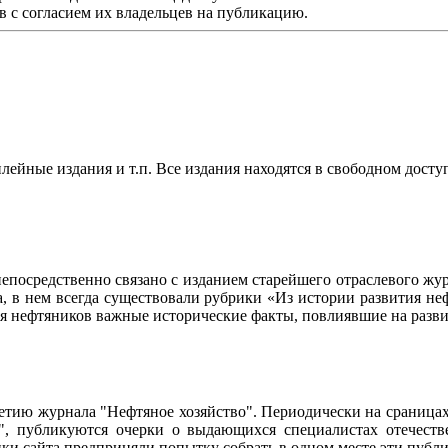
в с согласием их владельцев на публикацию.
ейные издания и т.п. Все издания находятся в свободном досту
осредственно связано с изданием старейшего отраслевого журн
ла, в нем всегда существовали рубрики «Из истории развития 
ия нефтяников важные исторические факты, повлиявшие на разви
95-летию журнала "Нефтяное хозяйство". Периодически на сраниц
о", публикуются очерки о выдающихся специалистах отечестве
чики сайта предприняли попытку собрать в одном месте эти пуб