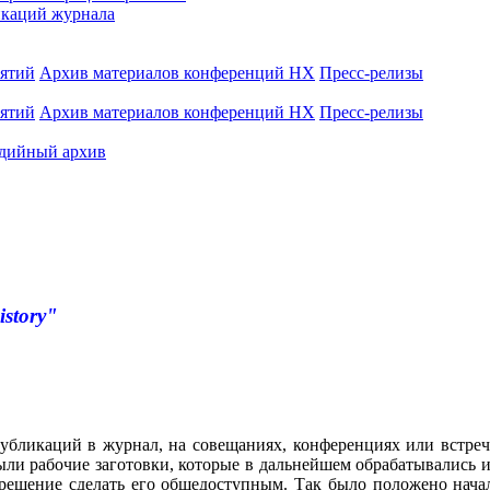
каций журнала
иятий
Архив материалов конференций НХ
Пресс-релизы
иятий
Архив материалов конференций НХ
Пресс-релизы
дийный архив
istory"
убликаций в журнал, на совещаниях, конференциях или встреч
ли рабочие заготовки, которые в дальнейшем обрабатывались и
 решение сделать его общедоступным. Так было положено нача