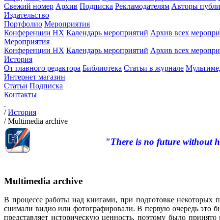
Свежий номер
Архив
Подписка
Рекламодателям
Авторы публи
Издательство
Портфолио
Мероприятия
Конференции НХ
Календарь мероприятий
Архив всех меропр
Мероприятия
Конференции НХ
Календарь мероприятий
Архив всех меропр
История
От главного редактора
Библиотека
Статьи в журнале
Мультиме
Интернет магазин
Статьи
Подписка
Контакты
/
История
/
Multimedia archive
"There is no future without h
Multimedia archive
В процессе работы над книгами, при подготовке некоторых п
снимали видио или фотографировали. В первую очередь это бы
представляет историческую ценность, поэтому было принято