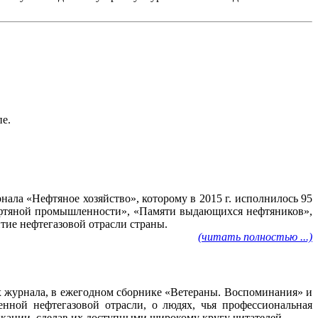
пе.
ала «Нефтяное хозяйство», которому в 2015 г. исполнилось 95
нефтяной промышленности», «Памяти выдающихся нефтяников»,
тие нефтегазовой отрасли страны.
(читать полностью ...)
ах журнала, в ежегодном сборнике «Ветераны. Воспоминания» и
нной нефтегазовой отрасли, о людях, чья профессиональная
ликации, сделав их доступными широкому кругу читателей.