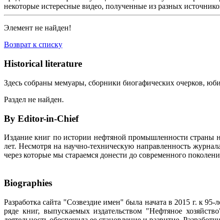
некоторые истересные видео, полученные из разных источнико
Элемент не найден!
Возврат к списку
Historical literature
Здесь собраны мемуары, сборники биогафических очерков, юбил
Раздел не найден.
By Editor-in-Chief
Издание книг по истории нефтяной промышленности страны неп
лет. Несмотря на научно-техническую направленность журна
через которые мы стараемся донести до современного поколен
Biographies
Разработка сайта "Созвездие имен" была начата в 2015 г. к 
ряде книг, выпускаемых издательством "Нефтяное хозяйств
деятельность обеспечила ее становление и развитие. Разработ