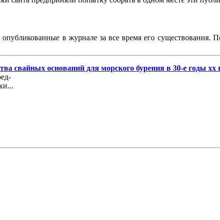
, опубликованные в журнале за все время его существования. 
ва свайных оснований для морского бурения в 30-е годы хх 
ед-
и...