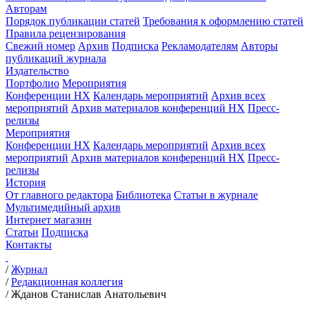
Авторам
Порядок публикации статей
Требования к оформлению статей
Правила рецензирования
Свежий номер
Архив
Подписка
Рекламодателям
Авторы
публикаций журнала
Издательство
Портфолио
Мероприятия
Конференции НХ
Календарь мероприятий
Архив всех
мероприятий
Архив материалов конференций НХ
Пресс-
релизы
Мероприятия
Конференции НХ
Календарь мероприятий
Архив всех
мероприятий
Архив материалов конференций НХ
Пресс-
релизы
История
От главного редактора
Библиотека
Статьи в журнале
Мультимедийный архив
Интернет магазин
Статьи
Подписка
Контакты
/
Журнал
/
Редакционная коллегия
/
Жданов Станислав Анатольевич