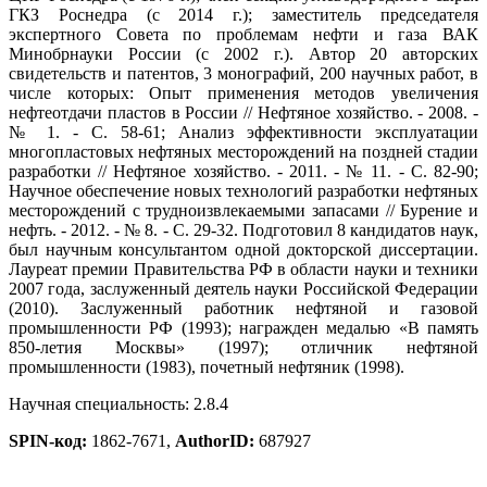
ГКЗ Роснедра (с 2014 г.); заместитель председателя
экспертного Совета по проблемам нефти и газа ВАК
Минобрнауки России (с 2002 г.). Автор 20 авторских
свидетельств и патентов, 3 монографий, 200 научных работ, в
числе которых: Опыт применения методов увеличения
нефтеотдачи пластов в России // Нефтяное хозяйство. - 2008. -
№ 1. - С. 58-61; Анализ эффективности эксплуатации
многопластовых нефтяных месторождений на поздней стадии
разработки // Нефтяное хозяйство. - 2011. - № 11. - С. 82-90;
Научное обеспечение новых технологий разработки нефтяных
месторождений с трудноизвлекаемыми запасами // Бурение и
нефть. - 2012. - № 8. - С. 29-32. Подготовил 8 кандидатов наук,
был научным консультантом одной докторской диссертации.
Лауреат премии Правительства РФ в области науки и техники
2007 года, заслуженный деятель науки Российской Федерации
(2010). Заслуженный работник нефтяной и газовой
промышленности РФ (1993); награжден медалью «В память
850-летия Москвы» (1997); отличник нефтяной
промышленности (1983), почетный нефтяник (1998).
Научная специальность: 2.8.4
SPIN-код:
1862-7671,
AuthorID:
687927