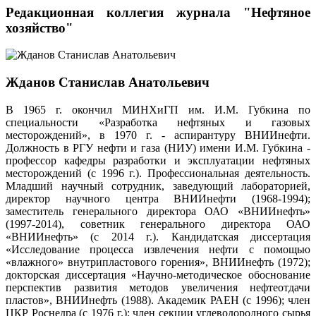
Редакционная коллегия журнала "Нефтяное
хозяйство"
Жданов Станислав Анатольевич
В 1965 г. окончил МИНХиГП им. И.М. Губкина по
специальности «Разработка нефтяных и газовых
месторождений», в 1970 г. - аспирантуру ВНИИнефти.
Должность в РГУ нефти и газа (НИУ) имени И.М. Губкина -
профессор кафедры разработки и эксплуатации нефтяных
месторождений (с 1996 г.). Профессиональная деятельность.
Младший научный сотрудник, заведующий лабораторией,
директор научного центра ВНИИнефти (1968-1994);
заместитель генерального директора ОАО «ВНИИнефть»
(1997-2014), советник генерального директора ОАО
«ВНИИнефть» (с 2014 г.). Кандидатская диссертация
«Исследование процесса извлечения нефти с помощью
«влажного» внутрипластового горения», ВНИИнефть (1972);
докторская диссертация «Научно-методическое обоснование
перспектив развития методов увеличения нефтеотдачи
пластов», ВНИИнефть (1988). Академик РАЕН (с 1996); член
ЦКР Роснедра (с 1976 г.); член секции углеводородного сырья