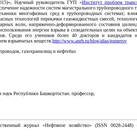
2015)», Научный руководитель ГУП «
Институт проблем транс
печение надежности систем магистрального трубопроводного т
еханики многофазных сред в трубопроводных системах; вли
опасных технологий перекачки газожидкостных смесей, техноло
ударных волн, напряженно-деформированного состояния цилинд
пользования энергии взрыва в созидательных целях на объекта
ов. Среди его учеников более 40 докторов и кандидатов 
ием взрывчатых веществ.
http://www.anrb.ru/blog/alias/gumerov
проводов, газохранилищ и нефтебаз
и наук Республики Башкортостан. профессор,
ственный журнал «Нефтяное хозяйство» (ISSN 0028-2448) 