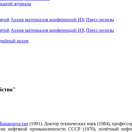
каций журнала
иятий
Архив материалов конференций НХ
Пресс-релизы
иятий
Архив материалов конференций НХ
Пресс-релизы
дийный архив
йство"
 Башкортостан
(1991). Доктор технических наук (1984), профессо
ник нефтяной промышленности СССР (1970), почётный нефтя