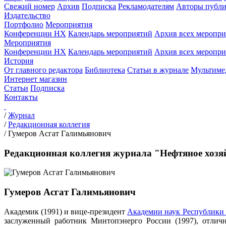
Свежий номер
Архив
Подписка
Рекламодателям
Авторы публи
Издательство
Портфолио
Мероприятия
Конференции НХ
Календарь мероприятий
Архив всех меропр
Мероприятия
Конференции НХ
Календарь мероприятий
Архив всех меропр
История
От главного редактора
Библиотека
Статьи в журнале
Мультиме
Интернет магазин
Статьи
Подписка
Контакты
/
Журнал
/
Редакционная коллегия
/
Гумеров Асгат Галимьянович
Редакционная коллегия журнала "Нефтяное хозя
Гумеров Асгат Галимьянович
Академик (1991) и вице-президент
Академии наук Республики
заслуженный работник Минтопэнерго России (1997), отлич