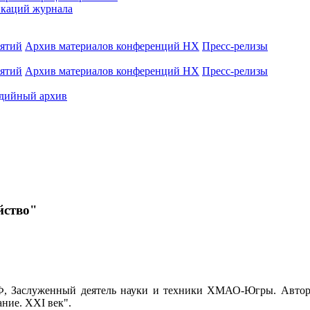
каций журнала
иятий
Архив материалов конференций НХ
Пресс-релизы
иятий
Архив материалов конференций НХ
Пресс-релизы
дийный архив
йство"
, Заслуженный деятель науки и техники ХМАО-Югры. Автор
ние. XXI век".