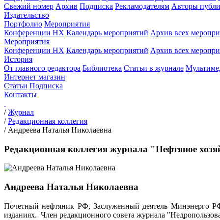
Свежий номер
Архив
Подписка
Рекламодателям
Авторы публи
Издательство
Портфолио
Мероприятия
Конференции НХ
Календарь мероприятий
Архив всех меропр
Мероприятия
Конференции НХ
Календарь мероприятий
Архив всех меропр
История
От главного редактора
Библиотека
Статьи в журнале
Мультиме
Интернет магазин
Статьи
Подписка
Контакты
/
Журнал
/
Редакционная коллегия
/
Андреева Наталья Николаевна
Редакционная коллегия журнала "Нефтяное хозя
Андреева Наталья Николаевна
Почетный нефтяник РФ, Заслуженный деятель Минэнерго РФ
изданиях. Член редакционного совета журнала "Недропользова