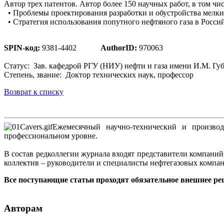
Автор трех патентов. Автор более 150 научных работ, в том ч
• Проблемы проектирования разработки и обустройства ме
• Стратегия использования попутного нефтяного газа в Росси
SPIN-код:
9381-4402
AuthorID:
970063
Статус: Зав. кафедрой РГУ (НИУ) нефти и газа имени И.М. Гу
Cтепень, звание: Доктор технических наук, профессор
Возврат к списку
Ежемесячный научно-технический и производ
профессиональном уровне.
В состав редколлегии журнала входят представители компани
коллектив – руководители и специалисты нефтегазовых компа
Все поступающие статьи проходят обязательное внешнее ре
Авторам