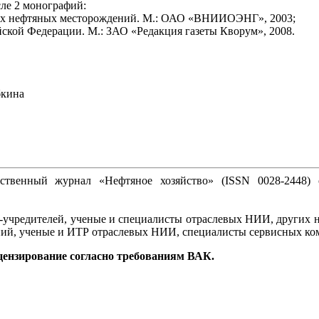
исле 2 монографий:
лких нефтяных месторождений. М.: ОАО «ВНИИОЭНГ», 2003;
йской Федерации. М.: ЗАО «Редакция газеты Кворум», 2008.
бкина
ственный журнал «Нефтяное хозяйство» (ISSN 0028-2448) 
й-учредителей, ученые и специалисты отраслевых НИИ, других н
ний, ученые и ИТР отраслевых НИИ, специалисты сервисных ко
цензирование согласно требованиям ВАК.