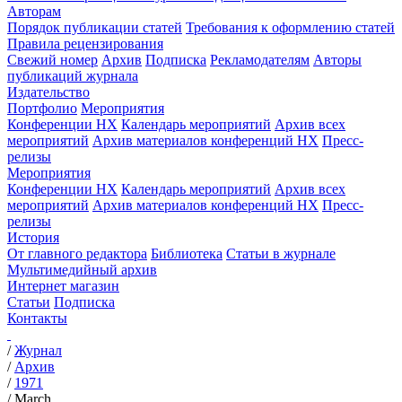
Авторам
Порядок публикации статей
Требования к оформлению статей
Правила рецензирования
Свежий номер
Архив
Подписка
Рекламодателям
Авторы
публикаций журнала
Издательство
Портфолио
Мероприятия
Конференции НХ
Календарь мероприятий
Архив всех
мероприятий
Архив материалов конференций НХ
Пресс-
релизы
Мероприятия
Конференции НХ
Календарь мероприятий
Архив всех
мероприятий
Архив материалов конференций НХ
Пресс-
релизы
История
От главного редактора
Библиотека
Статьи в журнале
Мультимедийный архив
Интернет магазин
Статьи
Подписка
Контакты
/
Журнал
/
Архив
/
1971
/
March