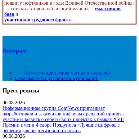
подвигу нефтяников в годы Великой Отечественной войны;
-
списки авторов публикаций журнала -
участников
боев
и
участников трудового фронта
.
Авторам
Хотите увидеть свою статью в журнале?
Ознакомьтесь с условиями публикации
Пресс релизы
06.08.2026
Информационная группа ComNews приглашает
разработчиков и заказчиков цифровых решений принять
участие и заявить о себе и своих проектах в рамках XVII
Премии имени Федора Прядунова «Лучшие цифровые
решения для нефтегазовой отрасли».
06.08.2026