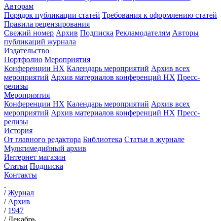
Авторам
Порядок публикации статей
Требования к оформлению статей
Правила рецензирования
Свежий номер
Архив
Подписка
Рекламодателям
Авторы
публикаций журнала
Издательство
Портфолио
Мероприятия
Конференции НХ
Календарь мероприятий
Архив всех
мероприятий
Архив материалов конференций НХ
Пресс-
релизы
Мероприятия
Конференции НХ
Календарь мероприятий
Архив всех
мероприятий
Архив материалов конференций НХ
Пресс-
релизы
История
От главного редактора
Библиотека
Статьи в журнале
Мультимедийный архив
Интернет магазин
Статьи
Подписка
Контакты
/
Журнал
/
Архив
/
1947
/
Декабрь