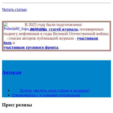
Читать статью
В 2025 году были подготовлены:
-
подборка статей журнала,
посвященных
подвигу нефтяников в годы Великой Отечественной войны;
-
списки авторов публикаций журнала -
участников
боев
и
участников трудового фронта
.
Авторам
Хотите увидеть свою статью в журнале?
Ознакомьтесь с условиями публикации
Пресс релизы