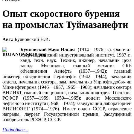
Опыт скоростного бурения
на промыслах Туймазанефти
Авт.:
Буяновский Н.И.
Буяновский
Наум Ильич
(1914—1976 гг.). Oкончил
Азербайджанский индустриальный институт, 1937 г.,
канд. техн. наук. Техник, инжнер, начальник цеха
завода Мясникова, главный механик СКБ
объединения Азнефть (1937—1942); главный
инженер объединения Пермнефть (1942—1944); начальник
отдела, начальник сектора, зам. начальника Упрнефтедобы- чи
Миннефтепрома (1946—1957, 1965—1968); начальник сектора
ВНИИБТ, главный специалист, начальник подотдела Госплана
РСФСР (1957—1959, 1959—1965); доцент Московского
нефтяного института (1968—1974); заведующий лабораторией
ВНИИОЭНГ (1974—1976). Имеет орден СССР, отраслевые
награды, лауреат Государственной премии, Заслуженный
изобретатель РСФСР, СССР.
Подробнее...