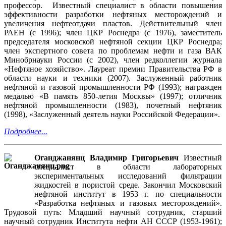
профессор. Известный специалист в области повышения
эффективности разработки нефтяных месторождений и
увеличения нефтеотдачи пластов. Действительный член
РАЕН (с 1996); член ЦКР Роснедра (с 1976), заместитель
председателя московской нефтяной секции ЦКР Роснедра;
член экспертного совета по проблемам нефти и газа ВАК
Минобрнауки России (с 2002), член редколлегии журнала
«Нефтяное хозяйство». Лауреат премии Правительства РФ в
области науки и техники (2007). Заслуженный работник
нефтяной и газовой промышленности РФ (1993); награжден
медалью «В память 850-летия Москвы» (1997); отличник
нефтяной промышленности (1983), почетный нефтяник
(1998), «Заслуженный деятель науки Российской Федерации».
Подробнее...
Оганджанянц Владимир Григорьевич
Известный
специалист в области лабораторных
экспериментальных исследований фильтрации
жидкостей в пористой среде. Закончил Московский
нефтяной институт в 1953 г. по специальности
«Разработка нефтяных и газовых месторождений».
Трудовой путь: Младший научный сотрудник, старший
научный сотрудник Института нефти АН СССР (1953-1961);