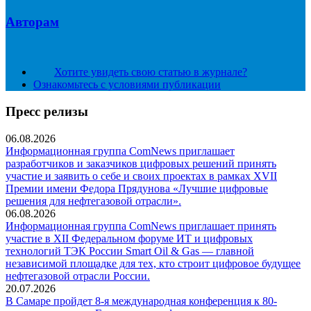
Авторам
Хотите увидеть свою статью в журнале?
Ознакомьтесь с условиями публикации
Пресс релизы
06.08.2026
Информационная группа ComNews приглашает
разработчиков и заказчиков цифровых решений принять
участие и заявить о себе и своих проектах в рамках XVII
Премии имени Федора Прядунова «Лучшие цифровые
решения для нефтегазовой отрасли».
06.08.2026
Информационная группа ComNews приглашает принять
участие в XII Федеральном форуме ИТ и цифровых
технологий ТЭК России Smart Oil & Gas — главной
независимой площадке для тех, кто строит цифровое будущее
нефтегазовой отрасли России.
20.07.2026
В Самаре пройдет 8-я международная конференция к 80-