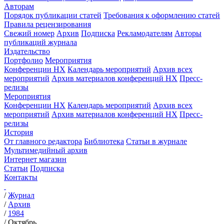
Авторам
Порядок публикации статей
Требования к оформлению статей
Правила рецензирования
Свежий номер
Архив
Подписка
Рекламодателям
Авторы
публикаций журнала
Издательство
Портфолио
Мероприятия
Конференции НХ
Календарь мероприятий
Архив всех
мероприятий
Архив материалов конференций НХ
Пресс-
релизы
Мероприятия
Конференции НХ
Календарь мероприятий
Архив всех
мероприятий
Архив материалов конференций НХ
Пресс-
релизы
История
От главного редактора
Библиотека
Статьи в журнале
Мультимедийный архив
Интернет магазин
Статьи
Подписка
Контакты
/
Журнал
/
Архив
/
1984
/
Октябрь